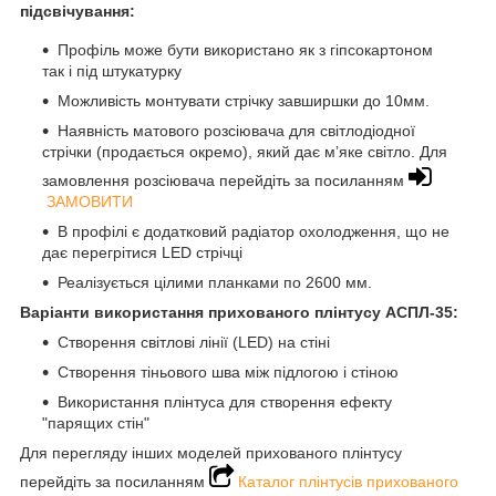
підсвічування:
Профіль може бути використано як з гіпсокартоном
так і під штукатурку
Можливість монтувати стрічку завширшки до 10мм.
Наявність матового розсіювача для світлодіодної
стрічки (продається окремо), який дає м’яке світло. Для
замовлення розсіювача перейдіть за посиланням
ЗА
МОВИТИ
В профілі є додатковий радіатор охолодження, що не
дає перегрітися LED стрічці
Реалізується цілими планками по 2600 мм.
Варіанти використання прихованого плінтусу АСПЛ-35:
Створення світлові лінії (LED) на стіні
Створення тіньового шва між підлогою і стіною
Використання плінтуса для створення ефекту
"парящих стін"
Для перегляду інших моделей прихованого плінтусу
перейдіть за посиланням
Каталог плінтусів прихованого