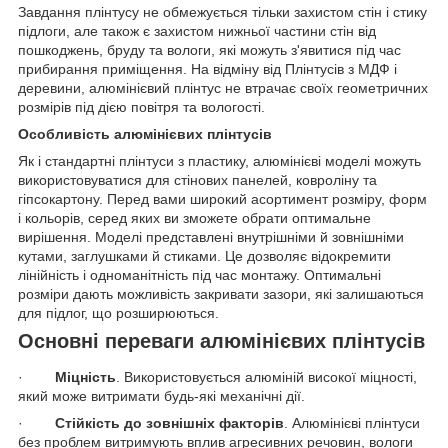
Завдання плінтусу не обмежується тільки захистом стін і стику
підлоги, але також є захистом нижньої частини стін від
пошкоджень, бруду та вологи, які можуть з'явитися під час
прибирання приміщення. На відміну від Плінтусів з МДФ і
деревини, алюмінієвий плінтус не втрачає своїх геометричних
розмірів під дією повітря та вологості.
Особливість алюмінієвих плінтусів
Як і стандартні плінтуси з пластику, алюмінієві моделі можуть
використовуватися для стінових панелей, ковроліну та
гіпсокартону. Перед вами широкий асортимент розміру, форм
і кольорів, серед яких ви зможете обрати оптимальне
вирішення. Моделі представлені внутрішніми й зовнішніми
кутами, заглушками й стиками. Це дозволяє відокремити
лінійність і одноманітність під час монтажу. Оптимальні
розміри дають можливість закривати зазори, які залишаються
для підлог, що розширюються.
Основні переваги алюмінієвих плінтусів
·
Міцність
. Використовується алюміній високої міцності,
який може витримати будь-які механічні дії.
·
Стійкість до зовнішніх факторів
. Алюмінієві плінтуси
без проблем витримують вплив агресивних речовин, вологи