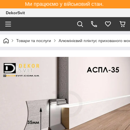
Ми працюємо у військовий стан.
DekorSvit
Товари та послуги
Алюмінієвий плінтус прихованого мо