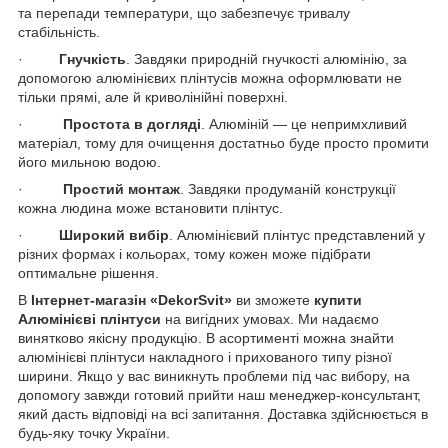
та перепади температури, що забезпечує тривалу
стабільність.
·
Гнучкість
. Завдяки природній гнучкості алюмінію, за
допомогою алюмінієвих плінтусів можна оформлювати не
тільки прямі, але й криволінійні поверхні.
·
Простота в догляді
. Алюміній — це непримхливий
матеріал, тому для очищення достатньо буде просто промити
його мильною водою.
·
Простий монтаж
. Завдяки продуманій конструкції
кожна людина може встановити плінтус.
·
Широкий вибір
. Алюмінієвий плінтус представлений у
різних формах і кольорах, тому кожен може підібрати
оптимальне рішення.
В
Інтернет-магазін «DekorSvit»
ви зможете
купити
Алюмінієві плінтуси
на вигідних умовах. Ми надаємо
винятково якісну продукцію. В асортименті можна знайти
алюмінієві плінтуси накладного і прихованого типу різної
ширини. Якщо у вас виникнуть проблеми під час вибору, на
допомогу завжди готовий прийти наш менеджер-консультант,
який дасть відповіді на всі запитання. Доставка здійснюється в
будь-яку точку України.