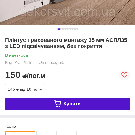
Плінтус прихованого монтажу 35 мм АСПЛ35
з LED підсвічуванням, без покриття
В наявності
Код: АСПЛ35
Опт і роздріб
150
₴/пог.м
145 ₴
від 10 пог.м
Купити
Колір