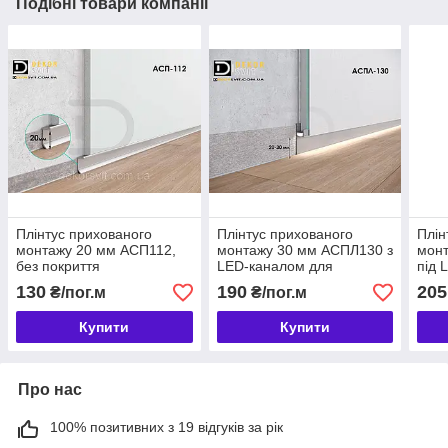
Подібні товари компанії
Плінтус прихованого
Плінтус прихованого
Плін
монтажу 20 мм АСП112,
монтажу 30 мм АСПЛ130 з
мон
без покриття
LED-каналом для
під 
підсвічування
покр
130
190
205
₴/пог.м
₴/пог.м
Купити
Купити
Про нас
100% позитивних з 19 відгуків за рік