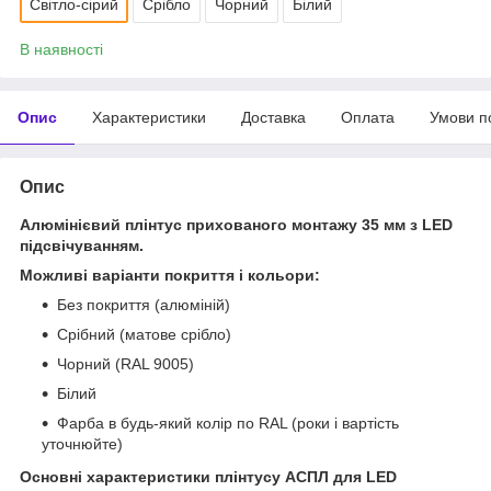
Світло-сірий
Срібло
Чорний
Білий
В наявності
Опис
Характеристики
Доставка
Оплата
Умови п
Опис
Алюмінієвий плінтус прихованого монтажу 35 мм з LED
підсвічуванням.
Можливі варіанти покриття і кольори:
Без покриття (алюміній)
Срібний (матове срібло)
Чорний (RAL 9005)
Білий
Фарба в будь-який колір по RAL (роки і вартість
уточнюйте)
Основні характеристики плінтусу АСПЛ для LED