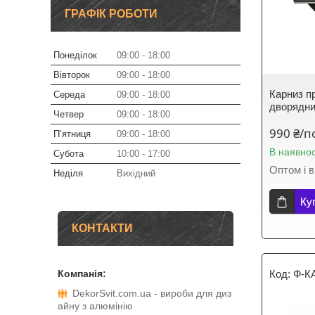
ГРАФІК РОБОТИ
Понеділок
09:00
18:00
Вівторок
09:00
18:00
Карниз п
Середа
09:00
18:00
дворядни
Четвер
09:00
18:00
990 ₴/п
Пʼятниця
09:00
18:00
В наявнос
Субота
10:00
17:00
Оптом і в
Неділя
Вихідний
Ку
КОНТАКТИ
Ф-К
DekorSvit.com.ua - вироби для диз
айну з алюмінію