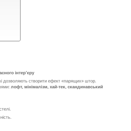
сного інтер’єру
які дозволяють створити ефект «парящих» штор.
лями:
лофт, мінімалізм, хай-тек, скандинавський
стелі.
ність.