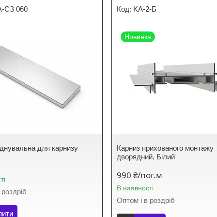
А-СЗ 060
KA-2-Б
Новинка
єднувальна для карнизу
Карниз прихованого монтажу
дворядний, Білий
990 ₴/пог.м
ті
В наявності
 роздріб
Оптом і в роздріб
пити