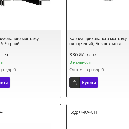
рихованого монтажу
Карниз прихованого монтажу
й, Чорний
однорядний, Без покриття
ог.м
330 ₴/пог.м
ті
В наявності
 роздріб
Оптом і в роздріб
пити
Купити
А-Г
Ф-КА-СП