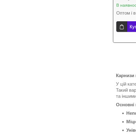
В наявнос
Оптом і в
Ку
Карнизи 
У цій кат
Такий ва
та іншими
Основні 
Неп
Міц
Унів