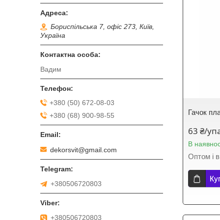
Бориспільська 7, офіс 273, Київ,
Україна
Вадим
+380 (50) 672-08-03
Гачок пл
+380 (68) 900-98-55
63 ₴/уп
В наявнос
dekorsvit@gmail.com
Оптом і в
Ку
+380506720803
+380506720803