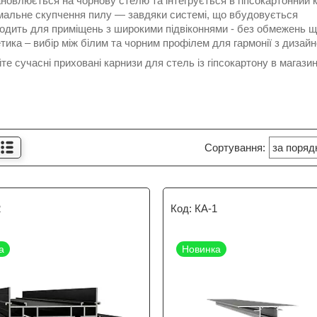
новлюється на чорнову стелю та інтегрується в гіпсокартонний 
мальне скупчення пилу — завдяки системі, що вбудовується
одить для приміщень з широкими підвіконнями - без обмежень що
тика – вибір між білим та чорним профілем для гармонії з дизай
е сучасні приховані карнизи для стель із гіпсокартону в магази
2
КА-1
а
Новинка