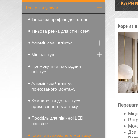
КАРНИ
Товары и услуги
Тіньовий профіль для стелі
Карниз п
Тіньова рейка для стін і стелі
Алюмінієвий плінтус
Мініплінтус
Прямокутний накладний
плінтус
Алюмінієвий плінтус
прихованого монтажу
Компоненти до плінтусу
Переваги
прихованного монтажу
Міцн
Профіль для лінійноі LED
Витр
підсвітки
Можл
Два 
Карниз прихованого монтажу