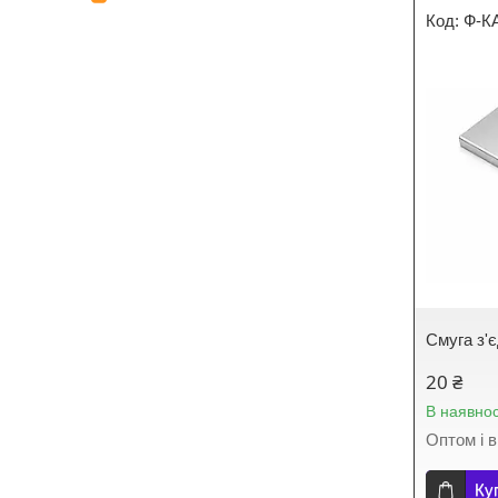
Ф-К
Смуга з'
20 ₴
В наявнос
Оптом і в
Ку