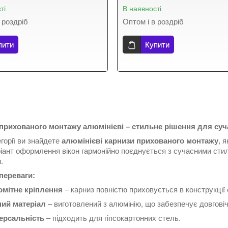
ті
В наявності
 роздріб
Оптом і в роздріб
пити
Купити
прихованого монтажу алюмінієві – стильне рішення для суча
егорії ви знайдете
алюмінієві карнизи прихованого монтажу
, 
ріант оформлення вікон гармонійно поєднується з сучасними сти
.
переваги:
омітне кріплення
– карниз повністю приховується в конструкції 
ний матеріал
– виготовлений з алюмінію, що забезпечує довговіч
ерсальність
– підходить для гіпсокартонних стель.