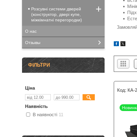
Вста
Міні
Розсувні системи дверей
Підх
(конструктор, двері купе,
Есте
міжкімнатні перегородки)
Замовляйт
О нас
Отзывы
ФІЛЬТРИ
Ціна
КА-
Наявність
Новинк
В наявності
11