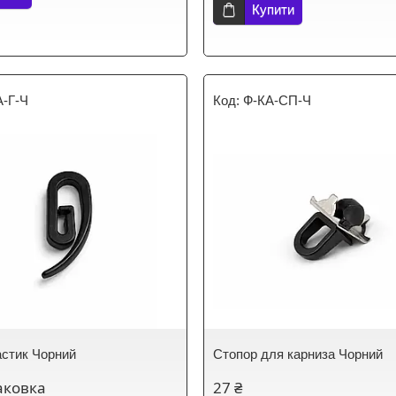
Купити
А-Г-Ч
Ф-КА-СП-Ч
астик Чорний
Стопор для карниза Чорний
аковка
27 ₴