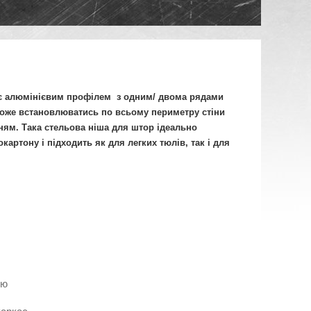
 алюмінієвим профілем з одним/ двома рядами
може встановлюватись по всьому периметру стіни
ям. Така стельова ніша для штор ідеально
окартону і підходить як для легких тюлів, так і для
ою