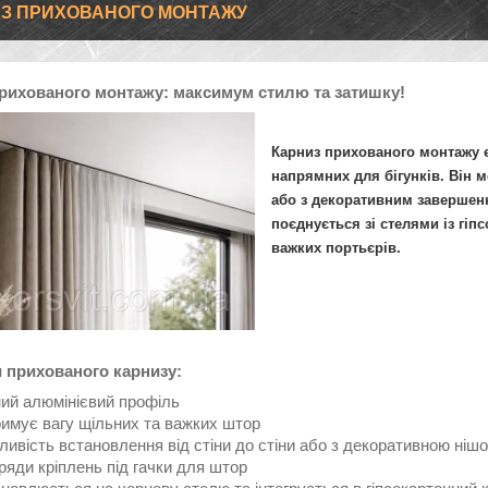
З ПРИХОВАНОГО МОНТАЖУ
рихованого монтажу: максимум стилю та затишку!
Карниз прихованого монтажу
є
напрямних для бігунків. Він 
або з декоративним завершенн
поєднується зі стелями із гіпс
важких портьєрів.
 прихованого карнизу:
ий алюмінієвий профіль
имує вагу щільних та важких штор
ивість встановлення від стіни до стіни або з декоративною ніш
ряди кріплень під гачки для штор