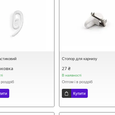
астиковий
Стопор для карнизу
аковка
27 ₴
ті
В наявності
 роздріб
Оптом і в роздріб
пити
Купити