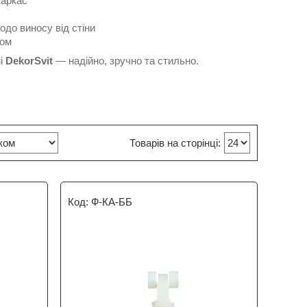
каркас
до виносу від стіни
ном
ні
DekorSvit
— надійно, зручно та стильно.
Ф-КА-ББ