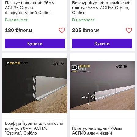
Плінтус накладний 36мм
Безфурнітурний алюмінієвий
АСП36 Стріла
плінтус 58мм АСП58 Стріла,
безфурнітурний Срібло
Срібло
В наявності
В наявності
180
205
₴/пог.м
₴/пог.м
Купити
Купити
Безфурнітурний алюмінієвий
плінтус 78мм. АСП78
Плінтус накладний 40мм
"Стріла", Срібло
АСП40 алюмінієвий