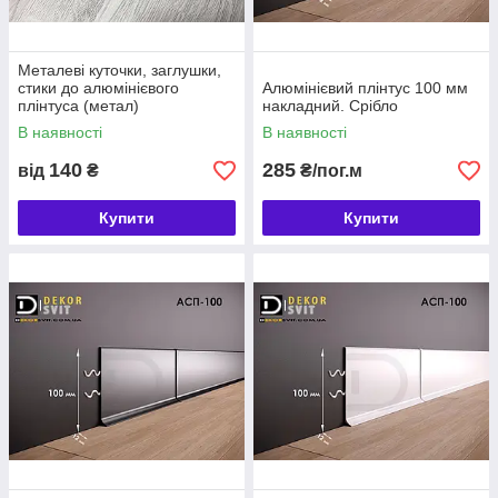
Металеві куточки, заглушки,
стики до алюмінієвого
Алюмінієвий плінтус 100 мм
плінтуса (метал)
накладний. Срібло
В наявності
В наявності
140
285
від
₴
₴/пог.м
Купити
Купити