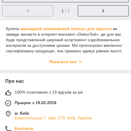
1
/ 2
Купити
накладний алюмінієвий плінтус для підлоги
ви
завжди зможете в інтернет-магазині «DekorSvit», де для вас
буде представлений широкий асортимент оздоблювальних
матеріалів за доступними цінами. Ми пропонуємо виключно
сертифіковану продукцію, яка приємно здивує рівнем якості.
Якщо у вас будуть труднощі при виборі або залишилися
Показати все
питання, ви завжди можете розраховувати на кваліфіковану
підтримку нашого менеджера-консультанта.
Про нас
100% позитивних з 19 відгуків за рік
Працює з 19.02.2018
м. Київ
Бориспільська 7, офіс 273, Київ, Україна
Контакти