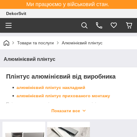
Ми працюємо у військовий стан.
DekorSvit
Товари та послуги
Алюмінієвий плінтус
Алюмінієвий плінтус
Плінтус алюмінієвий від виробника
алюмінієвий плінтус накладний
алюмінієвий плінтус прихованого монтажу
Плінтуса, виготовлені з анодованого алюмінію, мають ряд
незаперечних переваг по відношенню до ПВХ плінтусів,
Показати все
головними з яких є презентабельний зовнішній вигляд,
довговічність, стійкість до впливу агресивних середовищ і
простота монтажу. Алюмінієвий плінтус не вимагає
особливого догляду і відмінно підходить до керамічної