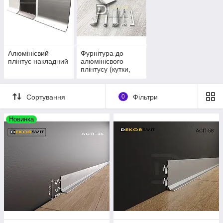
плитки, ковроліну, лінолеуму та іншим підлоговим покриттям.
Алюмінієвий
Фурнітура до
плінтус накладний
алюмінієвого
плінтусу (кутки,
стики, заглушки)
Сортування
0
Фільтри
Новинка