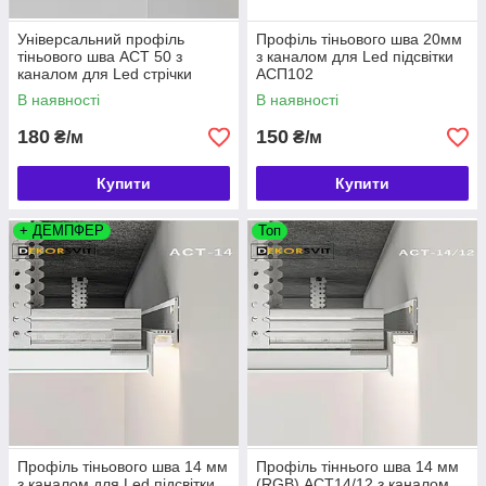
Універсальний профіль
Профіль тіньового шва 20мм
тіньового шва АСТ 50 з
з каналом для Led підсвітки
каналом для Led стрічки
АСП102
В наявності
В наявності
180
150
₴/м
₴/м
Купити
Купити
+ ДЕМПФЕР
Топ
Профіль тіньового шва 14 мм
Профіль тіннього шва 14 мм
з каналом для Led підсвітки
(RGB) АСТ14/12 з каналом