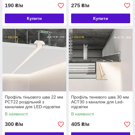
190
275
₴/м
₴/м
Купити
Купити
Профіль тіньового шва 22 мм
Профіль теневого шва 30 мм
РСТ22 роздільний з
АСТ30 з каналом для Led-
каналами для LED-підсвітки
підсвітки
В наявності
В наявності
300
405
₴/м
₴/м