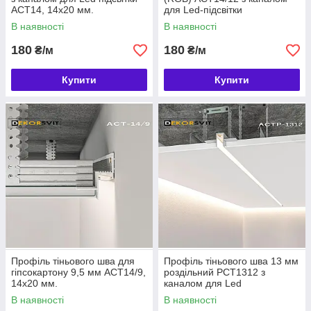
АСТ14, 14х20 мм.
для Led-підсвітки
В наявності
В наявності
180
180
₴/м
₴/м
Купити
Купити
Профіль тіньового шва для
Профіль тіньового шва 13 мм
гіпсокартону 9,5 мм АСТ14/9,
роздільний РСТ1312 з
14х20 мм.
каналом для Led
підсвічування
В наявності
В наявності