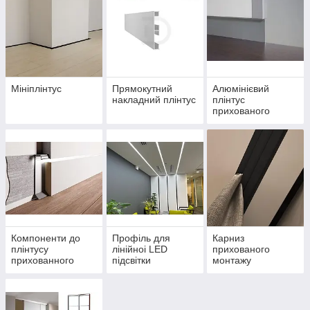
Мініплінтус
Прямокутний
Алюмінієвий
накладний плінтус
плінтус
прихованого
монтажу
Компоненти до
Профіль для
Карниз
плінтусу
лінійноі LED
прихованого
прихованного
підсвітки
монтажу
монтажу