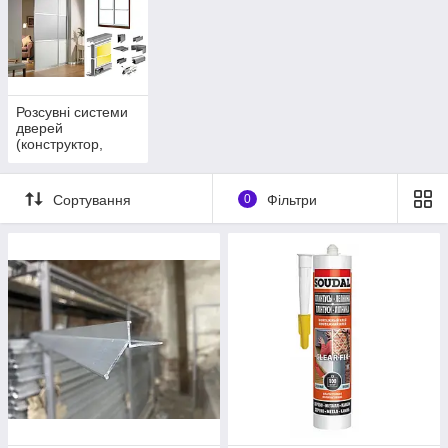
Розсувні системи
дверей
(конструктор,
двері купе,
міжкімнатні
перегородки)
Сортування
0
Фільтри