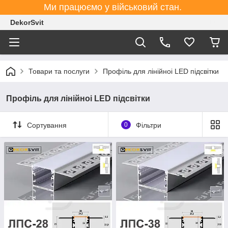
Ми працюємо у військовий стан.
DekorSvit
Товари та послуги
Профіль для лінійноі LED підсвітки
Профіль для лінійноі LED підсвітки
Сортування
0
Фільтри