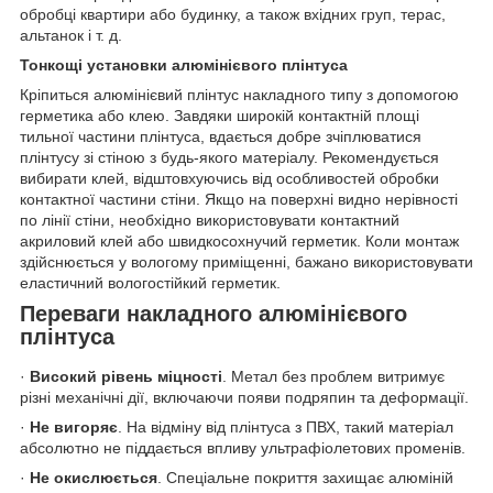
обробці квартири або будинку, а також вхідних груп, терас,
альтанок і т. д.
Тонкощі установки алюмінієвого плінтуса
Кріпиться алюмінієвий плінтус накладного типу з допомогою
герметика або клею. Завдяки широкій контактній площі
тильної частини плінтуса, вдається добре зчіплюватися
плінтусу зі стіною з будь-якого матеріалу. Рекомендується
вибирати клей, відштовхуючись від особливостей обробки
контактної частини стіни. Якщо на поверхні видно нерівності
по лінії стіни, необхідно використовувати контактний
акриловий клей або швидкосохнучий герметик. Коли монтаж
здійснюється у вологому приміщенні, бажано використовувати
еластичний вологостійкий герметик.
Переваги накладного алюмінієвого
плінтуса
·
Високий рівень міцності
. Метал без проблем витримує
різні механічні дії, включаючи появи подряпин та деформації.
·
Не вигоряє
. На відміну від плінтуса з ПВХ, такий матеріал
абсолютно не піддається впливу ультрафіолетових променів.
·
Не окислюється
. Спеціальне покриття захищає алюміній