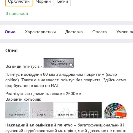
Сріблястий
Чорний
Білий
В наявності
Опис
Характеристики
Доставка
Оплата
Умови п
Опис
Всі види плінтусів -
Плінтус накладний 80 мм з анодованим покриттям (колір
срібло). Також є в наявності плінтус без покриття. Здійснюємо
фарбування в колір по RAL.
Реалізується цілими планками 2600мм.
Варіанти кольорів:
Накладний алюмінієвий плінтус
– багатофункціональний і
сучасний оздоблювальний матеріал, який дозволяє не просто