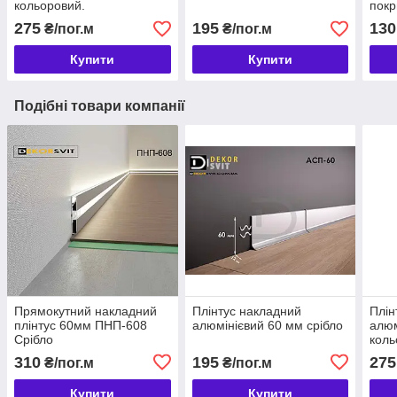
кольоровий.
покр
275
195
130
₴/пог.м
₴/пог.м
Купити
Купити
Подібні товари компанії
Прямокутний накладний
Плінтус накладний
Плін
плінтус 60мм ПНП-608
алюмінієвий 60 мм срібло
алюм
Срібло
коль
310
195
275
₴/пог.м
₴/пог.м
Купити
Купити