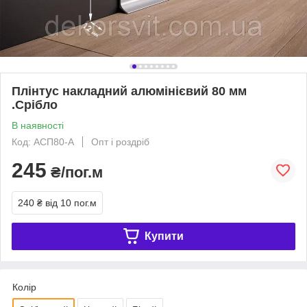
Плінтус накладний алюмінієвий 80 мм
.Срібло
В наявності
Код: АСП80-А
Опт і роздріб
245
₴/пог.м
240 ₴
від 10 пог.м
Купити
Колір