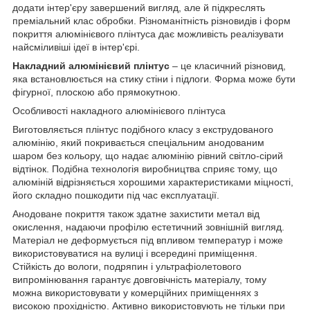
додати інтер'єру завершений вигляд, але й підкреслять
преміальний клас обробки. Різноманітність різновидів і форм
покриття алюмінієвого плінтуса дає можливість реалізувати
найсміливіші ідеї в інтер'єрі.
Накладний алюмінієвий плінтус
– це класичний різновид,
яка встановлюється на стику стіни і підлоги. Форма може бути
фігурної, плоскою або прямокутною.
Особливості накладного алюмінієвого плінтуса
Виготовляється плінтус подібного класу з екструдованого
алюмінію, який покривається спеціальним анодованим
шаром без кольору, що надає алюмінію рівний світло-сірий
відтінок. Подібна технологія виробництва сприяє тому, що
алюміній відрізняється хорошими характеристиками міцності,
його складно пошкодити під час експлуатації.
Анодоване покриття також здатне захистити метал від
окислення, надаючи профілю естетичний зовнішній вигляд.
Матеріал не деформується під впливом температур і може
використовуватися на вулиці і всередині приміщення.
Стійкість до вологи, подряпин і ультрафіолетового
випромінювання гарантує довговічність матеріалу, тому
можна використовувати у комерційних приміщеннях з
високою прохідністю. Активно використовують не тільки при