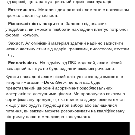
від корозії, що гарантує тривалий термін експлуатації.
·
Естетичність
. Металеві декоративні елементи є показником
преміальності і сучасності.
·
Різноманітність покриттів
. Залежно від власних
уподобань, ви зможете підібрати накладний плінтус потрібної
форми і кольору.
·
Захист
. Алюмінієвий матеріал здатний надійно захистити
нижню частину стіни від ударів іграшками, пилососом, взуттям
і т. д.
·
Екологічність
. На відміну від ПВХ моделей, алюмінієвий
накладний плінтус не буде виділяти шкідливі речовини.
Купити накладної алюмінієвий плінтус ви завжди зможете в
інтернет-магазині
«DekorSvit»
, де для вас буде
представлений широкий асортимент оздоблювальних
матеріалів за доступними цінами. Ми пропонуємо виключно
сертифіковану продукцію, яка приємно здивує рівнем якості.
Якщо у вас будуть труднощі при виборі або залишилися
питання, ви завжди можете розраховувати на кваліфіковану
підтримку нашого менеджера-консультанта.