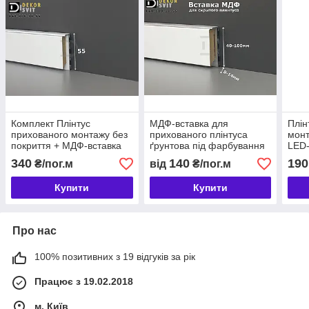
Комплект Плінтус
МДФ-вставка для
Плін
прихованого монтажу без
прихованого плінтуса
монт
покриття + МДФ-вставка
ґрунтова під фарбування
LED
підс
340
140
190
₴/пог.м
від
₴/пог.м
Купити
Купити
Про нас
100% позитивних з 19 відгуків за рік
Працює з 19.02.2018
м. Київ