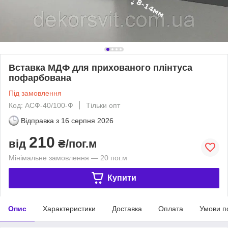
Вставка МДФ для прихованого плінтуса
пофарбована
Під замовлення
Код: АСФ-40/100-Ф
Тільки опт
Відправка з
16 серпня 2026
210
від
₴/пог.м
Мінімальне замовлення — 20 пог.м
Купити
Опис
Характеристики
Доставка
Оплата
Умови п