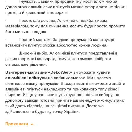
· Гнучкість. Завдяки природній гнучкості алюмінію за
допомогою алюмінієвих плінтусів можна оформляти не тільки
прямі, а й криволінійні поверхні.
· Простота в догляді. Алюміній є невибагливим
матеріалом, тому для очищення досить буде просто промити
його мильною водою.
· Простий монтаж. Завдяки продуманій конструкції
встановити плінтус зможе абсолютно кожна людина.
· Широкий вибір. Алюмінієві плінтуси представлені в
різних формах і кольорах, тому кожен зможе підібрати
оптимальне рішення.
В
інтернет-магазине «DekorSvit»
ви зможете
купити
алюмінієві плінтуси
на вигідних умовах. Ми надаємо
винятково якісну продукцію. В асортименті ви зможете знайти
алюмінієві плінтуси накладного та прихованого типу різної
ширини. Якщо у вас виникнуть труднощі під час вибору, на
допомогу завжди готовий прийти наш менеджер-консультант,
який дасть відповіді на всі цікаві питання. Доставка
здійснюється в будь-яку точку України.
Приховати