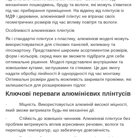
механічних пошкоджень, бруду та вологи, які можуть з'явитися
під час прибирання приміщення. На відміну від плінтусів із
МДФ і деревини, алюмінієвий плінтус не втрачає своїх
геометричних розмірів під час впливу повітря та вологи.
Особливості алюмінієвих плінтусів
Як і стандартні плінтуси з пластику, алюмінієві моделі можуть
використовуватися для стінових панелей, килиману та
гіпсокартону. Представлені широким асортиментом розмірів,
форм і кольорів, серед яких ви зможете підібрати для себе
оптимальне рішення. Моделі представлені внутрішніми та
зовнішніми кутами, заглушками та стиками. Це дає змогу
надати обробці лінійності й однорідності під час монтажу.
Оптимальні розміри дають можливість закривати проміжки, які
залишаються для розширюваних підлог.
Ключові переваги алюмінієвих плінтусів
· Міцність. Використовується алюміній високої міцності,
який зможе витримати будь-які механічні дії.
· Стійкість до зовнішніх чинників. Алюмінієві плінтуси без
проблем витримують вплив агресивних речовин, вологи та
перепадів температур, що забезпечує довговічність.