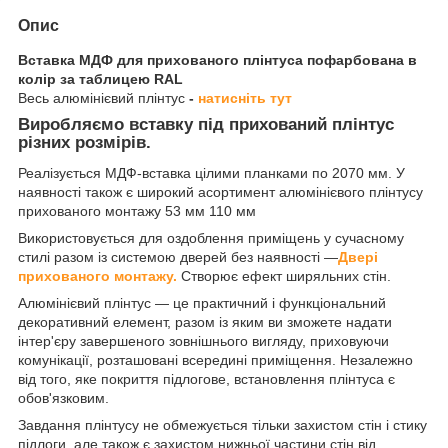
Опис
Вставка МДФ для прихованого плінтуса пофарбована в
колір за таблицею RAL
Весь алюмінієвий плінтус
-
натисніть тут
Виробляємо вставку під прихований плінтус
різних розмірів.
Реалізується МДФ-вставка цілими планками по 2070 мм. У
наявності також є широкий асортимент алюмінієвого плінтусу
прихованого монтажу 53 мм 110 мм
Використовується для оздоблення приміщень у сучасному
стилі разом із системою дверей без наявності —
Двері
прихованого монтажу.
Створює ефект ширяльних стін.
Алюмінієвий плінтус — це практичний і функціональний
декоративний елемент, разом із яким ви зможете надати
інтер'єру завершеного зовнішнього вигляду, приховуючи
комунікації, розташовані всередині приміщення. Незалежно
від того, яке покриття підлогове, встановлення плінтуса є
обов'язковим.
Завдання плінтусу не обмежується тільки захистом стін і стику
підлоги, але також є захистом нижньої частини стін від