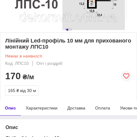
Лінійний Led-профіль 10 мм для прихованого
монтажу ЛПС10
Немає в наявності
Код: ЛПС10
Опт і роздріб
170
₴/м
165 ₴
від 30 м
Опис
Характеристики
Доставка
Оплата
Умови п
Опис