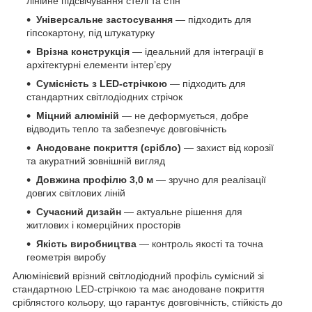
лінійне підсвічування стелі та стін
Універсальне застосування
— підходить для
гіпсокартону, під штукатурку
Врізна конструкція
— ідеальний для інтеграції в
архітектурні елементи інтер’єру
Сумісність з LED-стрічкою
— підходить для
стандартних світлодіодних стрічок
Міцний алюміній
— не деформується, добре
відводить тепло та забезпечує довговічність
Анодоване покриття (срібло)
— захист від корозії
та акуратний зовнішній вигляд
Довжина профілю 3,0 м
— зручно для реалізації
довгих світлових ліній
Сучасний дизайн
— актуальне рішення для
житлових і комерційних просторів
Якість виробництва
— контроль якості та точна
геометрія виробу
Алюмінієвий врізний світлодіодний профіль сумісний зі
стандартною LED-стрічкою та має анодоване покриття
сріблястого кольору, що гарантує довговічність, стійкість до