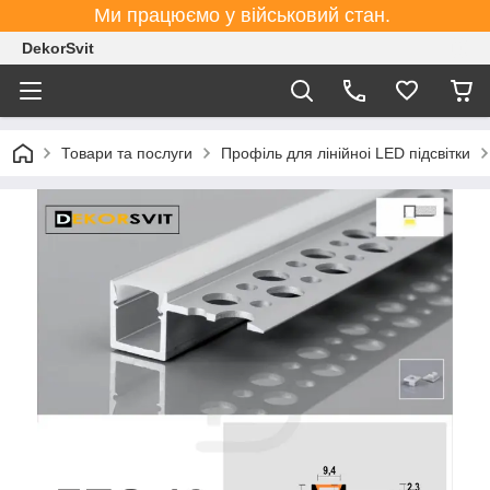
Ми працюємо у військовий стан.
DekorSvit
Товари та послуги
Профіль для лінійноі LED підсвітки