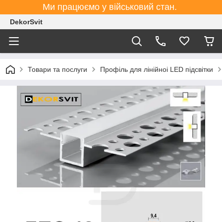
Ми працюємо у військовий стан.
DekorSvit
Товари та послуги
Профіль для лінійноі LED підсвітки