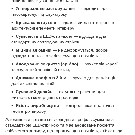
лінійне підсвічування стелі та стін
Універсальне застосування
— підходить для
гіпсокартону, під штукатурку
Врізна конструкція
— ідеальний для інтеграції в
архітектурні елементи інтер’єру
Сумісність з LED-стрічкою
— підходить для
стандартних світлодіодних стрічок
Міцний алюміній
— не деформується, добре
відводить тепло та забезпечує довговічність
Анодоване покриття (срібло)
— захист від корозії
та акуратний зовнішній вигляд
Довжина профілю 3,0 м
— зручно для реалізації
довгих світлових ліній
Сучасний дизайн
— актуальне рішення для
житлових і комерційних просторів
Якість виробництва
— контроль якості та точна
геометрія виробу
Алюмінієвий врізний світлодіодний профіль сумісний зі
стандартною LED-стрічкою та має анодоване покриття
сріблястого кольору, що гарантує довговічність, стійкість до