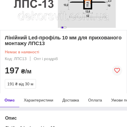
Лінійний Led-профіль 10 мм для прихованого
монтажу ЛПС13
Немає в наявності
Код: ЛПС13
Опт і роздріб
197
₴/м
191 ₴
від 30 м
Опис
Характеристики
Доставка
Оплата
Умови п
Опис