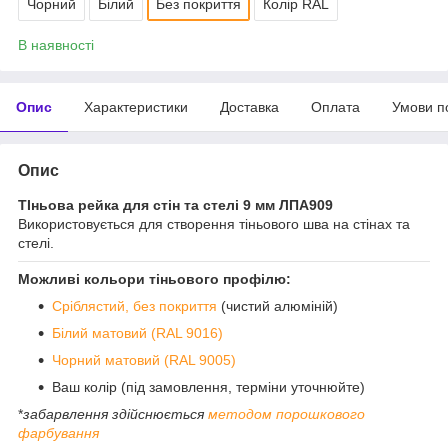
Чорний
Білий
Без покриття
Колір RAL
В наявності
Опис
Характеристики
Доставка
Оплата
Умови п
Опис
ТІньова рейка для стін та стелі 9 мм ЛПА909
Використовується для створення тіньового шва на стінах та
стелі.
Можливі кольори тіньового профілю:
Сріблястий, без покриття
(чистий алюміній)
Білий матовий (RAL 9016)
Чорний матовий (RAL 9005)
Ваш колір (під замовлення, терміни уточнюйте)
*
забарвлення здійснюється
методом порошкового
фарбування