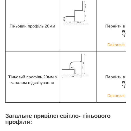
Тіньовий профіль 20мм
Перейти в ма
👇
Dekorsvit.c
Тіньовий профіль 20мм з
Перейти в ма
каналом підсвічування
👇
Dekorsvit.c
Загальне привілеї світло- тіньового
профіля: