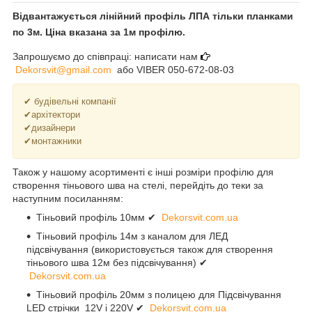
Відвантажується лінійний профіль ЛПА тільки планками
по 3м. Ціна вказана за 1м профілю.
Запрошуємо до співпраці: написати нам
Dekorsvit@gmail.com
або VIBER 050-672-08-03
✔ будівельні компанії
✔архітектори
✔дизайнери
✔монтажники
Також у нашому асортименті є інші розміри профілю для
створення тіньового шва на стелі, перейдіть до теки за
наступним посиланням:
Тіньовий профіль 10мм ✔
Dekorsvit.com.ua
Тіньовий профіль 14м з каналом для ЛЕД
підсвічування (використовується також для створення
тіньового шва 12м без підсвічування) ✔
Dekorsvit.com.ua
Тіньовий профіль 20мм з полицею для Підсвічування
LED стрічки 12V і 220V ✔
Dekorsvit.com.ua