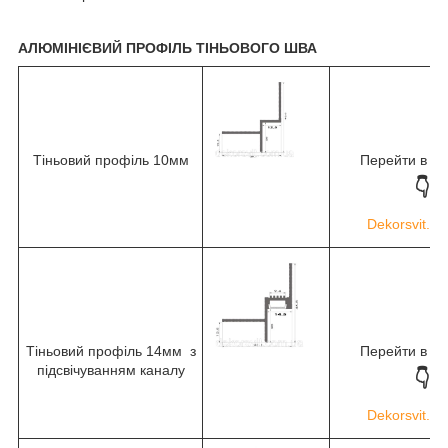
АЛЮМІНІЄВИЙ ПРОФІЛЬ ТІНЬОВОГО ШВА
Тіньовий профіль 10мм
Перейти в ма
👇
Dekorsvit.c
Тіньовий профіль 14мм з
Перейти в ма
підсвічуванням каналу
👇
Dekorsvit.c