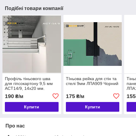
Подібні товари компанії
Профіль тіньового шва
ТІньова рейка для стін та
Тінь
для гіпсокартону 9,5 мм
стелі 9мм ЛПА909 Чорний
пане
АСТ14/9, 14х20 мм.
ЛПА1
190
175
155
₴/м
₴/м
Купити
Купити
Про нас