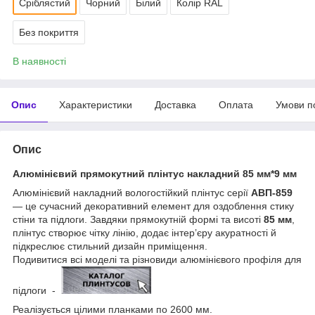
Сріблястий
Чорний
Білий
Колір RAL
Без покриття
В наявності
Опис
Характеристики
Доставка
Оплата
Умови п
Опис
Алюмінієвий прямокутний плінтус накладний 85 мм*9 мм
Алюмінієвий накладний вологостійкий плінтус серії
АВП-859
— це сучасний декоративний елемент для оздоблення стику
стіни та підлоги. Завдяки прямокутній формі та висоті
85 мм
,
плінтус створює чітку лінію, додає інтер’єру акуратності й
підкреслює стильний дизайн приміщення.
Подивитися всі моделі та різновиди алюмінієвого профіля для
підлоги -
Реалізується цілими планками по 2600 мм.