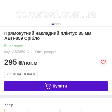
Прямокутний накладний плінтус 85 мм
АВП-859 Срібло
В наявності
Код: АВП859-С
Опт і роздріб
295
₴/пог.м
290 ₴
від 10 пог.м
Купити
Колір