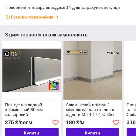
Повернення товару впродовж 14 днів за рахунок покупця
Всі умови повернення
З цим товаром також замовляють
Плінтус накладний
Алюмінієвий плінтус /
Прям
алюмінієвий 80 мм
мініплінтус для вінілової
плін
кольоровий.
підлоги МПВ-172, Срібло
Сріб
275
180
310
₴/пог.м
₴/м
Купити
Купити