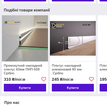
Подібні товари компанії
Прямокутний накладний
Плінтус накладний
Плін
плінтус 60мм ПНП-608
алюмінієвий 80 мм
алюм
Срібло
.Срібло
310
245
195
₴/пог.м
₴/пог.м
Купити
Купити
Про нас