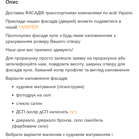
Опис
Доставка ФАСАДІВ транспортними компаніями по всій Україні.
Приклади наших фасадів (дверей) можете подивитися в
нашій
ГАЛЕРЕЯ
Пропонуємо фасади купе з будь-яким наповненням з
урахуванням розміру Вашого отвору
Наші ціни вас приємно здивують!
Для прорахунку просто залиште заявку на прорахунок або
зателефонуйте нам, повідомте висоту, ширину отвору для
фасадів купе, бажаний колір профілю та вигляд наповнення.
Варіанти наповнення фасадів:
художнє матування (піскоструми)
фотодрук на склі
стекло сатин
ДСП (колір дСП натисніть
тут)
дзеркало, дзеркало бронза, скло лакобель
(фарбоване скло)
Вибрати варіанти малюнків з художнім матуванням і