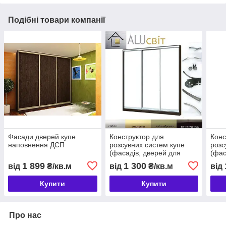
Подібні товари компанії
Фасади дверей купе
Конструктор для
Конс
наповнення ДСП
розсувних систем купе
розс
(фасадів, дверей для
(фас
шафи купе) (3 дверний)
шафи
1 899
1 300
від
₴/кв.м
від
₴/кв.м
від
Купити
Купити
Про нас