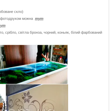
рбоване скло)
 і фотодруком можна
тут
ут
о, срібло, світла бронза, чорний, коньяк, білий фарбований