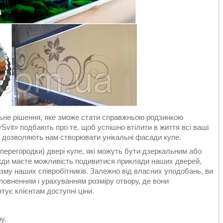
льне рішення, яке зможе стати справжньою родзинкою
rSvit» подбають про те, щоб успішно втілити в життя всі ваші
 і дозволяють нам створювати унікальні фасади купе.
(перегородки) двері купе, які можуть бути дзеркальним або
авжди маєте можливість подивитися приклади наших дверей,
зму наших співробітників. Залежно від власних уподобань, ви
овненням і урахуванням розміру отвору, де вони
ує клієнтам доступні ціни.
у.