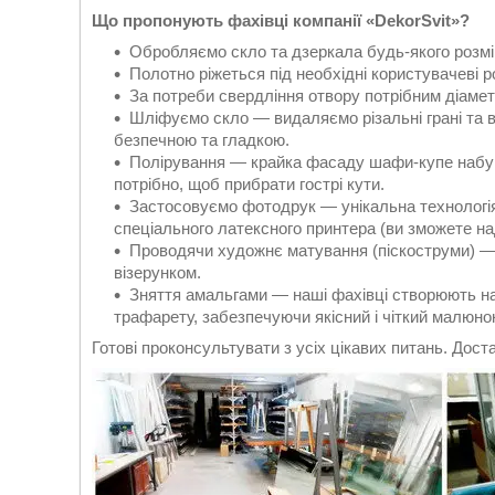
Що пропонують фахівці компанії «DekorSvit»?
Обробляємо скло та дзеркала будь-якого розмі
Полотно ріжеться під необхідні користувачеві р
За потреби свердління отвору потрібним діаме
Шліфуємо скло — видаляємо різальні грані та 
безпечною та гладкою.
Полірування — крайка фасаду шафи-купе набув
потрібно, щоб прибрати гострі кути.
Застосовуємо фотодрук — унікальна технологі
спеціального латексного принтера (ви зможете на
Проводячи художнє матування (піскоструми) —
візерунком.
Зняття амальгами — наші фахівці створюють н
трафарету, забезпечуючи якісний і чіткий малюнок
Готові проконсультувати з усіх цікавих питань. Доста