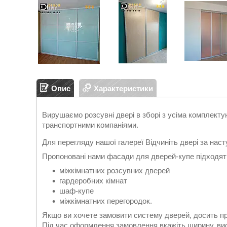
Опис
Характеристики
Вирушаємо розсувні двері в зборі з усіма комплекту
транспортними компаніями.
Для перегляду нашої галереї Відчиніть двері за на
Пропоновані нами фасади для дверей-купе підходят
міжкімнатних розсувних дверей
гардеробних кімнат
шаф-купе
міжкімнатних перегородок.
Якщо ви хочете замовити систему дверей, досить пр
Під час оформлення замовлення вкажіть ширину, вис