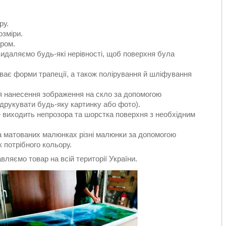
ру.
озміри.
тром.
видаляємо будь-які нерівності, щоб поверхня була
ає форми трапеції, а також полірування й шліфування
я нанесення зображення на скло за допомогою
друкувати будь-яку картинку або фото).
 виходить непрозора та шорстка поверхня з необхідним
а матованих малюнках різні малюнки за допомогою
 потрібного кольору.
вляємо товар на всій території України.