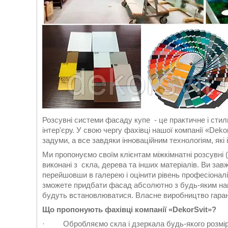
Розсувні системи фасаду купе - це практичне і сти
інтер'єру. У свою чергу фахівці нашої компанії «Deko
задуми, а все завдяки інноваційним технологіям, які
Ми пропонуємо своїм клієнтам міжкімнатні розсувні 
виконані з скла, дерева та інших матеріалів. Ви з
перейшовши в галерею і оцінити рівень професіоналі
зможете придбати фасад абсолютно з будь-яким нап
будуть встановлюватися. Власне виробництво гарант
Що пропонують фахівці компанії «DekorSvit»?
· Обробляємо скла і дзеркала будь-якого розмір