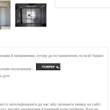
ючими й напрямними, готову до встановлення, по всій Україні
ступним посиланням -
ь для:
осто зателефонувати до нас або залишити заявку на сайті .
оту, вигляд наповнення й бажаний колір профілю. Власне