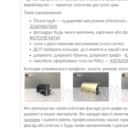
виробництво — гарантує клієнтам доступні ціни.
Типи наповнення:
Піскоструй — худорляве матування (Натисніть
ЗОБРАБІТКИ
)
фотодрук будь-якого малюнка, картинки або фо
ФОТОПЕЧАТИ
)
скло з двостороннім матуванням (скло сатин)
ДСП (вибрати кольори дсп можете в нашій гал
дзеркало, дзеркало бронза, дзеркало графіт -
К
лакобель (фарбоване скло по RAL) —
КАТАЛО
Кольори алюмінієвого профілю: золото, рожеве золот
Ми пропонуємо своїм клієнтам фасади для шафи-купе
дерева та інших матеріалів. Ви завжди маєте можл
галерею
і оцінити рівень професіоналізму наших пра
фасад абсолютно з будь-яким наповненням і урахув