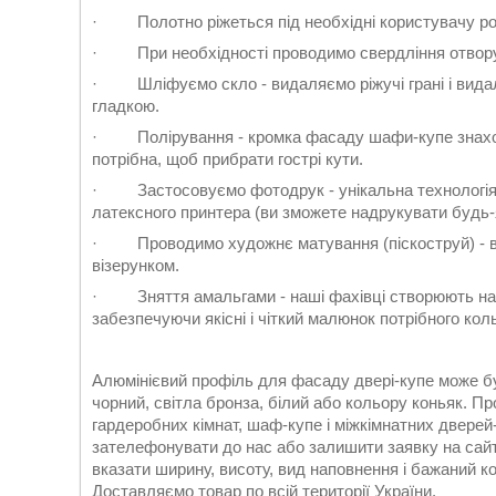
· Полотно ріжеться під необхідні користувачу ро
· При необхідності проводимо свердління отвору
· Шліфуємо скло - видаляємо ріжучі грані і видал
гладкою.
· Полірування - кромка фасаду шафи-купе знаходи
потрібна, щоб прибрати гострі кути.
· Застосовуємо фотодрук - унікальна технологія 
латексного принтера (ви зможете надрукувати будь-
· Проводимо художнє матування (піскоструй) - ви
візерунком.
· Зняття амальгами - наші фахівці створюють на 
забезпечуючи якісні і чіткий малюнок потрібного кол
Алюмінієвий профіль для фасаду двері-купе може бу
чорний, світла бронза, білий або кольору коньяк. 
гардеробних кімнат, шаф-купе і міжкімнатних двере
зателефонувати до нас або залишити заявку на сайт
вказати ширину, висоту, вид наповнення і бажаний ко
Доставляємо товар по всій території України.