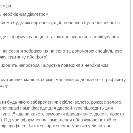
зміри.
 необхідним діаметром.
яємо будь-які нерівності, щоб поверхня була безпечною і
ть форму трапеції, а також полірування та шліфування
нанесення зображення на скло за допомогою спеціального
яку картинку або фото).
ходить непрозора і шорстка поверхня з необхідним
матованих малюнках різні малюнки за допомогою трафарету,
ьору.
ти будь-якого забарвлення: срібло, золото, рожеве золото,
Пропоновані нами фасади для дверей-купе підходить для
й-купе. Якщо ви хочете замовити фасади купе, досить просто
і. Під час оформлення замовлення обов'язково потрібно
лір профілю. Чи готові проконсультувати з усіх питань.