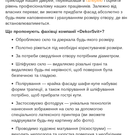
приклади наших дверей, перейшовши в
галерею
і оцінити
рівень професіоналізму наших працівників. Залежно від
власних переваг, ви зможете придбати фасад абсолютно з
будь-яким наповненням і урахуванням розміру отвору, де він
встановлюватиметься.
Що пропонують фахівці компанії «DekorSvit»?
Обробляємо скло та дзеркала будь-якого розміру.
Полотно ріжеться під необхідні користувачеві розміри.
За потреби свердління отвору потрібним діаметром.
Шліфуємо скло — видаляємо різальні грані та
видаляємо будь-які нерівності, щоб поверхня була
безпечною та гладкою.
Полірування — крайка фасаду шафи-купе набуває
форми трапеції, а також полірування й шліфування
потрібно, щоб прибрати гострі кути.
Застосовуємо фотодрук — унікальна технологія
нанесення зображення на скло за допомогою
спеціального латексного принтера (ви зможете
надрукувати будь-яку картинку або фото).
Проводимо художнє матування (піскоструми) —
виходить непрозора та шорстка поверхня з необхідним