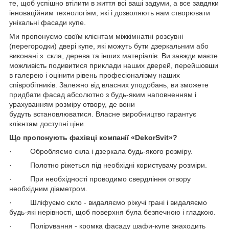
те, щоб успішно втілити в життя всі ваші задуми, а все завдяки
інноваційним технологіям, які і дозволяють нам створювати
унікальні фасади купе.
Ми пропонуємо своїм клієнтам міжкімнатні розсувні
(перегородки) двері купе, які можуть бути дзеркальним або
виконані з скла, дерева та інших матеріалів. Ви завжди маєте
можливість подивитися приклади наших дверей, перейшовши
в галерею і оцінити рівень професіоналізму наших
співробітників. Залежно від власних уподобань, ви зможете
придбати фасад абсолютно з будь-яким наповненням і
урахуванням розміру отвору, де вони
будуть встановлюватися. Власне виробництво гарантує
клієнтам доступні ціни.
Що пропонують фахівці компанії «DekorSvit»?
· Обробляємо скла і дзеркала будь-якого розміру.
· Полотно ріжеться під необхідні користувачу розміри.
· При необхідності проводимо свердління отвору
необхідним діаметром.
· Шліфуємо скло - видаляємо ріжучі грані і видаляємо
будь-які нерівності, щоб поверхня була безпечною і гладкою.
· Полірування - кромка фасаду шафи-купе знаходить