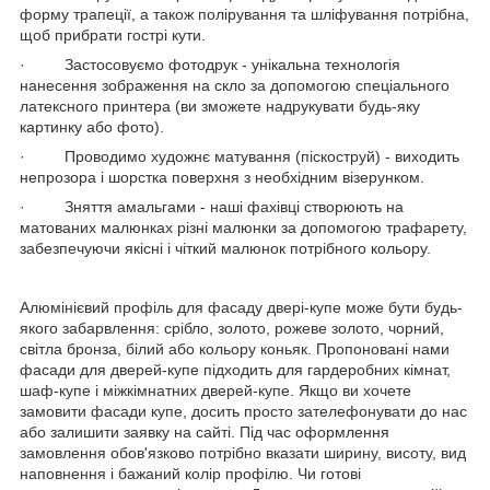
форму трапеції, а також полірування та шліфування потрібна,
щоб прибрати гострі кути.
· Застосовуємо фотодрук - унікальна технологія
нанесення зображення на скло за допомогою спеціального
латексного принтера (ви зможете надрукувати будь-яку
картинку або фото).
· Проводимо художнє матування (піскоструй) - виходить
непрозора і шорстка поверхня з необхідним візерунком.
· Зняття амальгами - наші фахівці створюють на
матованих малюнках різні малюнки за допомогою трафарету,
забезпечуючи якісні і чіткий малюнок потрібного кольору.
Алюмінієвий профіль для фасаду двері-купе може бути будь-
якого забарвлення: срібло, золото, рожеве золото, чорний,
світла бронза, білий або кольору коньяк. Пропоновані нами
фасади для дверей-купе підходить для гардеробних кімнат,
шаф-купе і міжкімнатних дверей-купе. Якщо ви хочете
замовити фасади купе, досить просто зателефонувати до нас
або залишити заявку на сайті. Під час оформлення
замовлення обов'язково потрібно вказати ширину, висоту, вид
наповнення і бажаний колір профілю. Чи готові