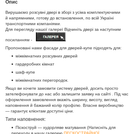
Опис
Вирушаємо розсувні двері в зборі з усіма комплектуючими
й напрямними, готову до встановлення, по всій Україні
транспортними компаніями.
Для перегляду нашої галереї Відчиніть двері за наступним
посиланням -
Пропоновані нами фасади для дверей-купе підходять для:
міжкімнатних розсувних дверей
гардеробних кімнат
шаф-купе
міжкімнатних перегородок.
Якщо ви хочете замовити систему дверей, досить просто
зателефонувати до нас або залишити заявку на сайті . Під час
оформлення замовлення вкажіть ширину, висоту, вигляд
наповнення й бажаний колір профілю. Власне виробництво
— гарантує клієнтам доступні ціни.
Типи наповнення:
Піскоструй — худорляве матування (Натисніть для
переходу в нашу галерею
ПЕСКОСТРАЙНОЇ