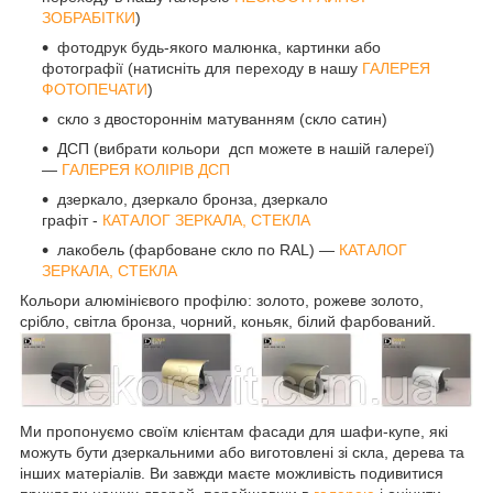
ЗОБРАБІТКИ
)
фотодрук будь-якого малюнка, картинки або
фотографії (натисніть для переходу в нашу
ГАЛЕРЕЯ
ФОТОПЕЧАТИ
)
скло з двостороннім матуванням (скло сатин)
ДСП (вибрати кольори дсп можете в нашій галереї)
—
ГАЛЕРЕЯ КОЛІРІВ ДСП
дзеркало, дзеркало бронза, дзеркало
графіт -
КАТАЛОГ ЗЕРКАЛА, СТЕКЛА
лакобель (фарбоване скло по RAL) —
КАТАЛОГ
ЗЕРКАЛА, СТЕКЛА
Кольори алюмінієвого профілю: золото, рожеве золото,
срібло, світла бронза, чорний, коньяк, білий фарбований.
Ми пропонуємо своїм клієнтам фасади для шафи-купе, які
можуть бути дзеркальними або виготовлені зі скла, дерева та
інших матеріалів. Ви завжди маєте можливість подивитися