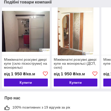
Подібні товари компанії
Міжкімнатні розсувні двері
Міжкімнатні розсувні двері
Міжк
купе (скло піскоструми) на
купе на монорельсі (ДСП,
купе
монорельсі
скло)
1 950
1 950
від
₴/кв.м
від
₴/кв.м
від
Купити
Купити
Про нас
100% позитивних з 19 відгуків за рік