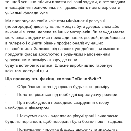
те, щоб успішно втілити в життя всі ваші задуми, а все завдяки
інноваційним технологіям, які і дозволяють нам створювати
унікальні фасади купе.
Ми пропонуємо своїм клієнтам міжкімнатні розсувні
(перегородки) двері купе, які можуть бути дзеркальним або
виконані з скла, дерева та інших матеріалів. Ви завжди маєте
можливість подивитися приклади наших дверей, перейшовши
в галерею і оцінити рівень професіоналізму наших
співробітників. Залежно від власних уподобань, ви зможете
придбати фасад абсолютно з будь-яким наповненням і
урахуванням розміру отвору, де вони
будуть встановлюватися. Власне виробництво гарантує
клієнтам доступні ціни.
Що пропонують фахівці компанії «DekorSvit»?
· Обробляємо скла і дзеркала будь-якого розміру.
· Полотно ріжеться під необхідні користувачу розміри.
· При необхідності проводимо свердління отвору
необхідним діаметром.
· Шліфуємо скло - видаляємо ріжучі грані і видаляємо
будь-які нерівності, щоб поверхня була безпечною і гладкою.
· Полірування - кромка фасаду шафи-купе знаходить