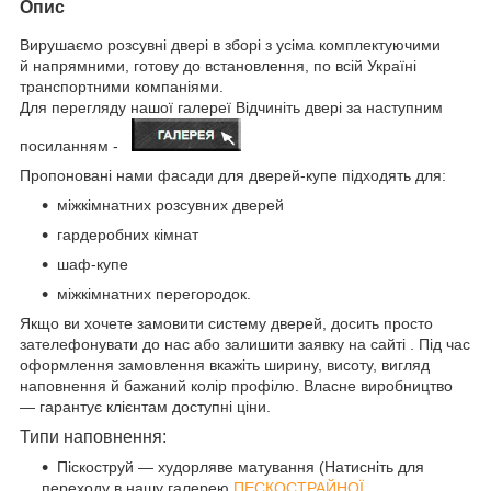
Опис
Вирушаємо розсувні двері в зборі з усіма комплектуючими
й напрямними, готову до встановлення, по всій Україні
транспортними компаніями.
Для перегляду нашої галереї Відчиніть двері за наступним
посиланням -
Пропоновані нами фасади для дверей-купе підходять для:
міжкімнатних розсувних дверей
гардеробних кімнат
шаф-купе
міжкімнатних перегородок.
Якщо ви хочете замовити систему дверей, досить просто
зателефонувати до нас або залишити заявку на сайті . Під час
оформлення замовлення вкажіть ширину, висоту, вигляд
наповнення й бажаний колір профілю. Власне виробництво
— гарантує клієнтам доступні ціни.
Типи наповнення:
Піскоструй — худорляве матування (Натисніть для
переходу в нашу галерею
ПЕСКОСТРАЙНОЇ