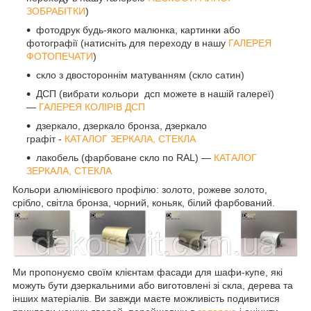
ЗОБРАБІТКИ
)
фотодрук будь-якого малюнка, картинки або
фотографії (натисніть для переходу в нашу
ГАЛЕРЕЯ
ФОТОПЕЧАТИ
)
скло з двостороннім матуванням (скло сатин)
ДСП (вибрати кольори дсп можете в нашій галереї)
—
ГАЛЕРЕЯ КОЛІРІВ ДСП
дзеркало, дзеркало бронза, дзеркало
графіт -
КАТАЛОГ ЗЕРКАЛА, СТЕКЛА
лакобель (фарбоване скло по RAL) —
КАТАЛОГ
ЗЕРКАЛА, СТЕКЛА
Кольори алюмінієвого профілю: золото, рожеве золото,
срібло, світла бронза, чорний, коньяк, білий фарбований.
Ми пропонуємо своїм клієнтам фасади для шафи-купе, які
можуть бути дзеркальними або виготовлені зі скла, дерева та
інших матеріалів. Ви завжди маєте можливість подивитися