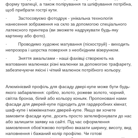
форму трапеції, а також полірування та шліфування потрібна,
щоб прибрати гострі кути.
· Застосовуємо фотодрук - унікальна технологія
нанесення зображення на скло за допомогою спеціального
латексного принтера (ви зможете надрукувати будь-яку
картинку або фото).
· Проводимо художнє матування (піскоструй) - виходить
непрозора і шорстка поверхня з необхідним візерунком.
· Зняття амальгами - наші фахівці створюють на
матованих малюнках різні малюнки за допомогою трафарету,
забезпечуючи якісні і чіткий малюнок потрібного кольору.
Алюмінієвий профіль для фасаду двері-купе може бути будь-
якого забарвлення: срібло, золото, рожеве золото, чорний,
світла бронза, білий або кольору коньяк. Пропоновані нами
фасади для дверей-купе підходить для гардеробних кімнат,
шаф-купе і міжкімнатних дверей-купе. Якщо ви хочете
замовити фасади купе, досить просто зателефонувати до нас
або залишити заявку на сайті. Під час оформлення
замовлення обов'язково потрібно вказати ширину, висоту, вид
наповнення і бажаний колір профілю. Чи готові