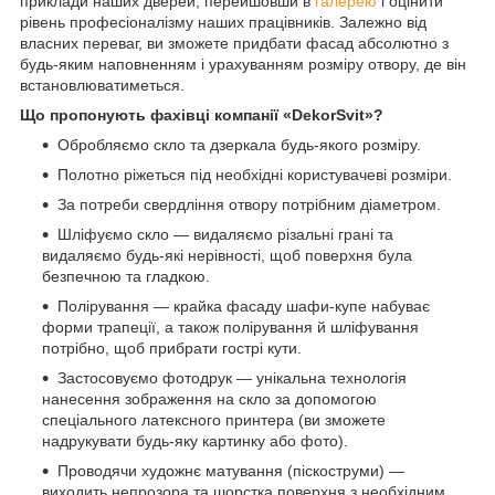
приклади наших дверей, перейшовши в
галерею
і оцінити
рівень професіоналізму наших працівників. Залежно від
власних переваг, ви зможете придбати фасад абсолютно з
будь-яким наповненням і урахуванням розміру отвору, де він
встановлюватиметься.
Що пропонують фахівці компанії «DekorSvit»?
Обробляємо скло та дзеркала будь-якого розміру.
Полотно ріжеться під необхідні користувачеві розміри.
За потреби свердління отвору потрібним діаметром.
Шліфуємо скло — видаляємо різальні грані та
видаляємо будь-які нерівності, щоб поверхня була
безпечною та гладкою.
Полірування — крайка фасаду шафи-купе набуває
форми трапеції, а також полірування й шліфування
потрібно, щоб прибрати гострі кути.
Застосовуємо фотодрук — унікальна технологія
нанесення зображення на скло за допомогою
спеціального латексного принтера (ви зможете
надрукувати будь-яку картинку або фото).
Проводячи художнє матування (піскоструми) —
виходить непрозора та шорстка поверхня з необхідним