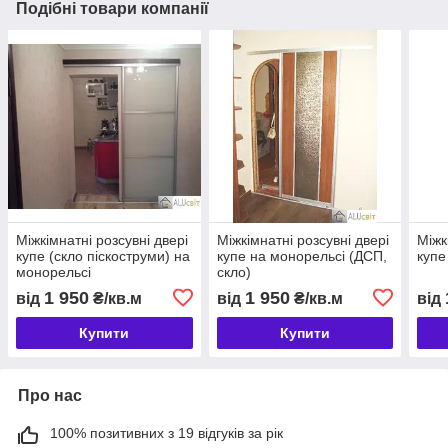
Подібні товари компанії
Міжкімнатні розсувні двері
Міжкімнатні розсувні двері
Міжк
купе (скло піскоструми) на
купе на монорельсі (ДСП,
купе
монорельсі
скло)
1 950
1 950
від
₴/кв.м
від
₴/кв.м
від
Купити
Купити
Про нас
100% позитивних з 19 відгуків за рік