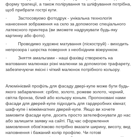
форму трапеції, а також полірування та шліфування потрібна,
щоб прибрати гострі кути.
· Застосовуємо фотодрук - унікальна технологія
нанесення зображення на скло за допомогою спеціального
латексного принтера (ви зможете надрукувати будь-яку
картинку або фото).
· Проводимо художнє матування (піскоструй) - виходить
непрозора і шорстка поверхня з необхідним візерунком.
· Зняття амальгами - наші фахівці створюють на
матованих малюнках різні малюнки за допомогою трафарету,
забезпечуючи якісні і чіткий малюнок потрібного кольору.
Алюмінієвий профіль для фасаду двері-купе може бути будь-
якого забарвлення: срібло, золото, рожеве золото, чорний,
світла бронза, білий або кольору коньяк. Пропоновані нами
фасади для дверей-купе підходить для гардеробних кімнат,
шаф-купе і міжкімнатних дверей-купе. Якщо ви хочете
замовити фасади купе, досить просто зателефонувати до нас
або залишити заявку на сайті. Під час оформлення
замовлення обов'язково потрібно вказати ширину, висоту, вид
наповнення і бажаний колір профілю. Чи готові