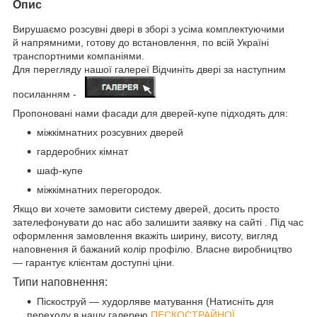
Опис
Вирушаємо розсувні двері в зборі з усіма комплектуючими
й напрямними, готову до встановлення, по всій Україні
транспортними компаніями.
Для перегляду нашої галереї Відчиніть двері за наступним
посиланням -
Пропоновані нами фасади для дверей-купе підходять для:
міжкімнатних розсувних дверей
гардеробних кімнат
шаф-купе
міжкімнатних перегородок.
Якщо ви хочете замовити систему дверей, досить просто
зателефонувати до нас або залишити заявку на сайті . Під час
оформлення замовлення вкажіть ширину, висоту, вигляд
наповнення й бажаний колір профілю. Власне виробництво
— гарантує клієнтам доступні ціни.
Типи наповнення:
Піскоструй — худорляве матування (Натисніть для
переходу в нашу галерею
ПЕСКОСТРАЙНОЇ