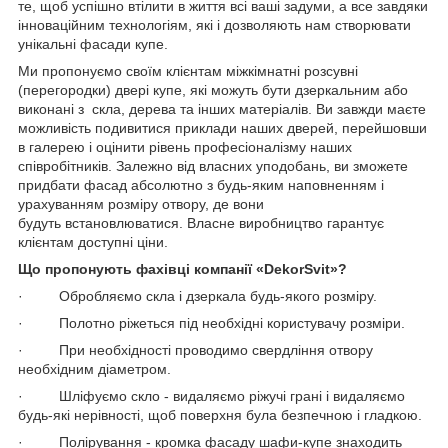
те, щоб успішно втілити в життя всі ваші задуми, а все завдяки
інноваційним технологіям, які і дозволяють нам створювати
унікальні фасади купе.
Ми пропонуємо своїм клієнтам міжкімнатні розсувні
(перегородки) двері купе, які можуть бути дзеркальним або
виконані з скла, дерева та інших матеріалів. Ви завжди маєте
можливість подивитися приклади наших дверей, перейшовши
в галерею і оцінити рівень професіоналізму наших
співробітників. Залежно від власних уподобань, ви зможете
придбати фасад абсолютно з будь-яким наповненням і
урахуванням розміру отвору, де вони
будуть встановлюватися. Власне виробництво гарантує
клієнтам доступні ціни.
Що пропонують фахівці компанії «DekorSvit»?
· Обробляємо скла і дзеркала будь-якого розміру.
· Полотно ріжеться під необхідні користувачу розміри.
· При необхідності проводимо свердління отвору
необхідним діаметром.
· Шліфуємо скло - видаляємо ріжучі грані і видаляємо
будь-які нерівності, щоб поверхня була безпечною і гладкою.
· Полірування - кромка фасаду шафи-купе знаходить