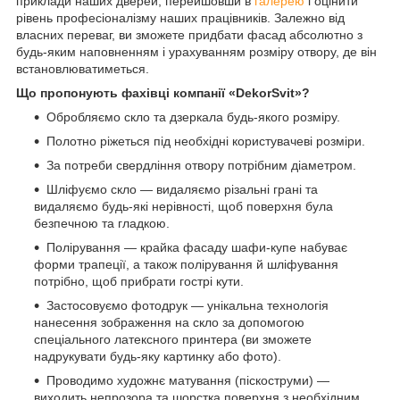
приклади наших дверей, перейшовши в
галерею
і оцінити
рівень професіоналізму наших працівників. Залежно від
власних переваг, ви зможете придбати фасад абсолютно з
будь-яким наповненням і урахуванням розміру отвору, де він
встановлюватиметься.
Що пропонують фахівці компанії «DekorSvit»?
Обробляємо скло та дзеркала будь-якого розміру.
Полотно ріжеться під необхідні користувачеві розміри.
За потреби свердління отвору потрібним діаметром.
Шліфуємо скло — видаляємо різальні грані та
видаляємо будь-які нерівності, щоб поверхня була
безпечною та гладкою.
Полірування — крайка фасаду шафи-купе набуває
форми трапеції, а також полірування й шліфування
потрібно, щоб прибрати гострі кути.
Застосовуємо фотодрук — унікальна технологія
нанесення зображення на скло за допомогою
спеціального латексного принтера (ви зможете
надрукувати будь-яку картинку або фото).
Проводимо художнє матування (піскоструми) —
виходить непрозора та шорстка поверхня з необхідним