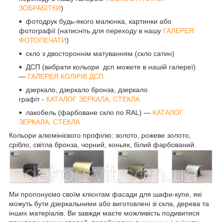
ЗОБРАБІТКИ
)
фотодрук будь-якого малюнка, картинки або
фотографії (натисніть для переходу в нашу
ГАЛЕРЕЯ
ФОТОПЕЧАТИ
)
скло з двостороннім матуванням (скло сатин)
ДСП (вибрати кольори дсп можете в нашій галереї)
—
ГАЛЕРЕЯ КОЛІРІВ ДСП
дзеркало, дзеркало бронза, дзеркало
графіт -
КАТАЛОГ ЗЕРКАЛА, СТЕКЛА
лакобель (фарбоване скло по RAL) —
КАТАЛОГ
ЗЕРКАЛА, СТЕКЛА
Кольори алюмінієвого профілю: золото, рожеве золото,
срібло, світла бронза, чорний, коньяк, білий фарбований.
Ми пропонуємо своїм клієнтам фасади для шафи-купе, які
можуть бути дзеркальними або виготовлені зі скла, дерева та
інших матеріалів. Ви завжди маєте можливість подивитися