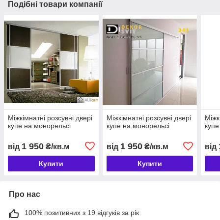
Подібні товари компанії
Міжкімнатні розсувні двері
Міжкімнатні розсувні двері
Міжк
купе на монорельсі
купе на монорельсі
купе
1 950
1 950
від
₴/кв.м
від
₴/кв.м
від
Купити
Купити
Про нас
100% позитивних з 19 відгуків за рік