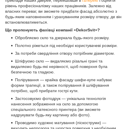
приклади наших дверей, перейшовши в
галерею
і оцінити
рівень професіоналізму наших працівників. Залежно від
власних переваг, ви зможете придбати фасад абсолютно з
будь-яким наповненням і урахуванням розміру отвору, де він
встановлюватиметься.
Що пропонують фахівці компанії «DekorSvit»?
Обробляємо скло та дзеркала будь-якого розміру.
Полотно ріжеться під необхідні користувачеві розміри.
За потреби свердління отвору потрібним діаметром.
Шліфуємо скло — видаляємо різальні грані та
видаляємо будь-які нерівності, щоб поверхня була
безпечною та гладкою.
Полірування — крайка фасаду шафи-купе набуває
форми трапеції, а також полірування й шліфування
потрібно, щоб прибрати гострі кути.
Застосовуємо фотодрук — унікальна технологія
нанесення зображення на скло за допомогою
спеціального латексного принтера (ви зможете
надрукувати будь-яку картинку або фото).
Проводимо художнє матування (піскоструми) —
виходить непрозора та шорстка поверхня з необхідним