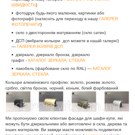
ШВИДКІСТЬ
)
фотодрук будь-якого малюнка, картинки або
фотографії (натисніть для переходу в нашу
ГАЛЕРЕЯ
ФОТОПЕЧАТИ
)
скло з двостороннім матуванням (скло сатин)
ДСП (вибрати кольори дсп можете в нашій галереї)
—
ГАЛЕРЕЯ КОЛІРІВ ДСП
дзеркало, дзеркало бронза, дзеркало
графіт -
КАТАЛОГ ЗЕРКАЛА, СТЕКЛА
лакобель (фарбоване скло по RAL) —
КАТАЛОГ
ЗЕРКАЛА, СТЕКЛА
Кольори алюмінієвого профілю: золото, рожеве золото,
срібло, світла бронза, чорний, коньяк, білий фарбований.
Ми пропонуємо своїм клієнтам фасади для шафи-купе, які
можуть бути дзеркальними або виготовлені зі скла, дерева та
інших матеріалів. Ви завжди маєте можливість подивитися