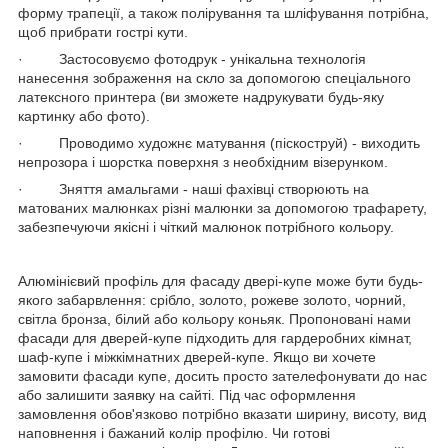
форму трапеції, а також полірування та шліфування потрібна,
щоб прибрати гострі кути.
· Застосовуємо фотодрук - унікальна технологія
нанесення зображення на скло за допомогою спеціального
латексного принтера (ви зможете надрукувати будь-яку
картинку або фото).
· Проводимо художнє матування (піскоструй) - виходить
непрозора і шорстка поверхня з необхідним візерунком.
· Зняття амальгами - наші фахівці створюють на
матованих малюнках різні малюнки за допомогою трафарету,
забезпечуючи якісні і чіткий малюнок потрібного кольору.
Алюмінієвий профіль для фасаду двері-купе може бути будь-
якого забарвлення: срібло, золото, рожеве золото, чорний,
світла бронза, білий або кольору коньяк. Пропоновані нами
фасади для дверей-купе підходить для гардеробних кімнат,
шаф-купе і міжкімнатних дверей-купе. Якщо ви хочете
замовити фасади купе, досить просто зателефонувати до нас
або залишити заявку на сайті. Під час оформлення
замовлення обов'язково потрібно вказати ширину, висоту, вид
наповнення і бажаний колір профілю. Чи готові