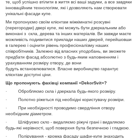
те, щоб успішно втілити в життя всі ваші задуми, а все завдяки
інноваційним технологіям, які і дозволяють нам створювати
унікальні фасади купе.
Ми пропонуємо своїм клієнтам міжкімнатні розсувні
(перегородки) двері купе, які можуть бути дзеркальним або
виконані з скла, дерева та інших матеріалів. Ви завжди маєте
можливість подивитися приклади наших дверей, перейшовши
в галерею і оцінити рівень професіоналізму наших
співробітників. Залежно від власних уподобань, ви зможете
придбати фасад абсолютно з будь-яким наповненням і
урахуванням розміру отвору, де вони
будуть встановлюватися. Власне виробництво гарантує
клієнтам доступні ціни.
Що пропонують фахівці компанії «DekorSvit»?
· Обробляємо скла і дзеркала будь-якого розміру.
· Полотно ріжеться під необхідні користувачу розміри.
· При необхідності проводимо свердління отвору
необхідним діаметром.
· Шліфуємо скло - видаляємо ріжучі грані і видаляємо
будь-які нерівності, щоб поверхня була безпечною і гладкою.
· Полірування - кромка фасаду шафи-купе знаходить