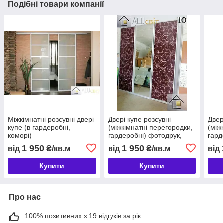
Подібні товари компанії
Міжкімнатні розсувні двері
Двері купе розсувні
Двер
купе (в гардеробні,
(міжкімнатні перегородки,
(між
коморі)
гардеробні) фотодрук,
гард
дзеркало
1 950
1 950
від
₴/кв.м
від
₴/кв.м
від
Купити
Купити
Про нас
100% позитивних з 19 відгуків за рік