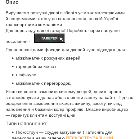
Опис
Вирушаємо розсувні двері в зборі з усіма комплектуючими
й напрямними, готову до встановлення, по всій Україні
транспортними компаніями.
Для перегляду нашої галереї Перейдіть через наступне
посилання -
Пропоновані нами фасади для дверей-купе підходять для:
міжкімнатних розсувних дверей
гардеробних кімнат
шаф-купе
міжкімнатних перегородок.
Якщо ви хочете замовити систему дверей, досить просто
зателефонувати до нас або залишити заявку на сайті . Під час
оформлення замовлення вкажіть ширину, висоту, вигляд
наповнення й бажаний колір профілю. Власне виробництво
— гарантує клієнтам доступні ціни.
Типи наповнення:
Піскоструй — схудне матування (Натисніть для
переходу в нашу галерею
ПЕСКОСТРУВАЛЬНИЙ