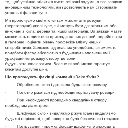
те, щоб успішно втілити в життя всі ваші задуми, а все завдяки
інноваційним технологіям, які і дозволяють нам створювати
унікальні фасади купе.
Ми пропонуємо своїм клієнтам міжкімнатні розсувні
(перегородки) двері купе, які можуть бути дзеркальним або
виконані з скла, дерева та інших матеріалів. Ви завжди маєте
можливість подивитися приклади наших дверей, перейшовши
в галерею і оцінити рівень професіоналізму наших
співробітників. Залежно від власних уподобань, ви зможете
придбати фасад абсолютно з будь-яким наповненням і
урахуванням розміру отвору, де вони
будуть встановлюватися. Власне виробництво гарантує
клієнтам доступні ціни.
Що пропонують фахівці компанії «DekorSvit»?
· Обробляємо скла і дзеркала будь-якого розміру.
· Полотно ріжеться під необхідні користувачу розміри.
· При необхідності проводимо свердління отвору
необхідним діаметром.
· Шліфуємо скло - видаляємо ріжучі грані і видаляємо
будь-які нерівності, щоб поверхня була безпечною і гладкою.
· Полірування - кромка фасаду шафи-купе знаходить