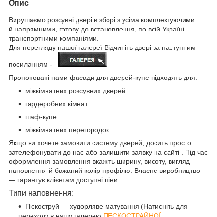
Опис
Вирушаємо розсувні двері в зборі з усіма комплектуючими
й напрямними, готову до встановлення, по всій Україні
транспортними компаніями.
Для перегляду нашої галереї Відчиніть двері за наступним
посиланням -
Пропоновані нами фасади для дверей-купе підходять для:
міжкімнатних розсувних дверей
гардеробних кімнат
шаф-купе
міжкімнатних перегородок.
Якщо ви хочете замовити систему дверей, досить просто
зателефонувати до нас або залишити заявку на сайті . Під час
оформлення замовлення вкажіть ширину, висоту, вигляд
наповнення й бажаний колір профілю. Власне виробництво
— гарантує клієнтам доступні ціни.
Типи наповнення:
Піскоструй — худорляве матування (Натисніть для
переходу в нашу галерею
ПЕСКОСТРАЙНОЇ