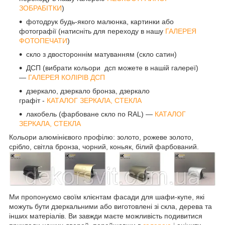
ЗОБРАБІТКИ
)
фотодрук будь-якого малюнка, картинки або
фотографії (натисніть для переходу в нашу
ГАЛЕРЕЯ
ФОТОПЕЧАТИ
)
скло з двостороннім матуванням (скло сатин)
ДСП (вибрати кольори дсп можете в нашій галереї)
—
ГАЛЕРЕЯ КОЛІРІВ ДСП
дзеркало, дзеркало бронза, дзеркало
графіт -
КАТАЛОГ ЗЕРКАЛА, СТЕКЛА
лакобель (фарбоване скло по RAL) —
КАТАЛОГ
ЗЕРКАЛА, СТЕКЛА
Кольори алюмінієвого профілю: золото, рожеве золото,
срібло, світла бронза, чорний, коньяк, білий фарбований.
Ми пропонуємо своїм клієнтам фасади для шафи-купе, які
можуть бути дзеркальними або виготовлені зі скла, дерева та
інших матеріалів. Ви завжди маєте можливість подивитися