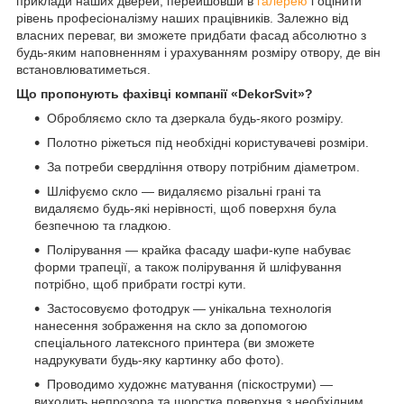
приклади наших дверей, перейшовши в
галерею
і оцінити
рівень професіоналізму наших працівників. Залежно від
власних переваг, ви зможете придбати фасад абсолютно з
будь-яким наповненням і урахуванням розміру отвору, де він
встановлюватиметься.
Що пропонують фахівці компанії «DekorSvit»?
Обробляємо скло та дзеркала будь-якого розміру.
Полотно ріжеться під необхідні користувачеві розміри.
За потреби свердління отвору потрібним діаметром.
Шліфуємо скло — видаляємо різальні грані та
видаляємо будь-які нерівності, щоб поверхня була
безпечною та гладкою.
Полірування — крайка фасаду шафи-купе набуває
форми трапеції, а також полірування й шліфування
потрібно, щоб прибрати гострі кути.
Застосовуємо фотодрук — унікальна технологія
нанесення зображення на скло за допомогою
спеціального латексного принтера (ви зможете
надрукувати будь-яку картинку або фото).
Проводимо художнє матування (піскоструми) —
виходить непрозора та шорстка поверхня з необхідним