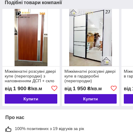
Подібні товари компанії
Міжкімнатні розсувні двері
Міжкімнатні розсувні двері
Міжк
купе (перегородки) з
купе в гардеробні
в га
наповненням ДСП + скло
(перегородки)
матове
1 900
1 950
від
₴/кв.м
від
₴/кв.м
від
Купити
Купити
Про нас
100% позитивних з 19 відгуків за рік