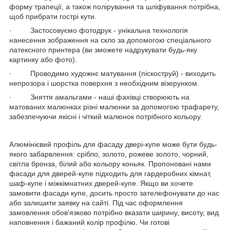
форму трапеції, а також полірування та шліфування потрібна,
щоб прибрати гострі кути.
· Застосовуємо фотодрук - унікальна технологія
нанесення зображення на скло за допомогою спеціального
латексного принтера (ви зможете надрукувати будь-яку
картинку або фото).
· Проводимо художнє матування (піскоструй) - виходить
непрозора і шорстка поверхня з необхідним візерунком.
· Зняття амальгами - наші фахівці створюють на
матованих малюнках різні малюнки за допомогою трафарету,
забезпечуючи якісні і чіткий малюнок потрібного кольору.
Алюмінієвий профіль для фасаду двері-купе може бути будь-
якого забарвлення: срібло, золото, рожеве золото, чорний,
світла бронза, білий або кольору коньяк. Пропоновані нами
фасади для дверей-купе підходить для гардеробних кімнат,
шаф-купе і міжкімнатних дверей-купе. Якщо ви хочете
замовити фасади купе, досить просто зателефонувати до нас
або залишити заявку на сайті. Під час оформлення
замовлення обов'язково потрібно вказати ширину, висоту, вид
наповнення і бажаний колір профілю. Чи готові