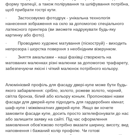
форму трапеції, а також полірування та шліфування потрібна,
щоб прибрати гострі кути.
· Застосовуємо фотодрук - унікальна технологія
нанесення зображення на скло за допомогою спеціального
латексного принтера (ви зможете надрукувати будь-яку
картинку або фото).
· Проводимо художнє матування (піскоструй) - виходить
непрозора і шорстка поверхня з необхідним візерунком.
· Зняття амальгами - наші фахівці створюють на
матованих малюнках різні малюнки за допомогою трафарету,
забезпечуючи якісні і чіткий малюнок потрібного кольору.
Алюмінієвий профіль для фасаду двері-купе може бути будь-
якого забарвлення: срібло, золото, рожеве золото, чорний,
світла бронза, білий або кольору коньяк. Пропоновані нами
фасади для дверей-купе підходить для гардеробних кімнат,
шаф-купе і міжкімнатних дверей-купе. Якщо ви хочете
замовити фасади купе, досить просто зателефонувати до нас
або залишити заявку на сайті. Під час оформлення
замовлення обов'язково потрібно вказати ширину, висоту, вид
наповнення і бажаний колір профілю. Чи готові