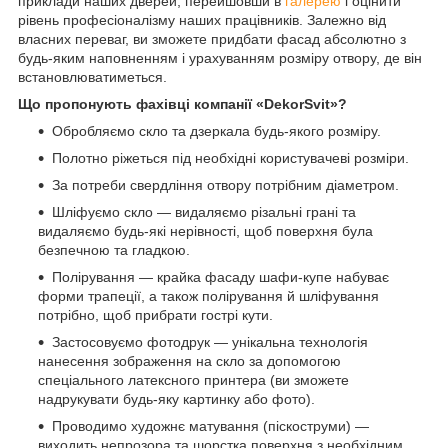
приклади наших дверей, перейшовши в
галерею
і оцінити
рівень професіоналізму наших працівників. Залежно від
власних переваг, ви зможете придбати фасад абсолютно з
будь-яким наповненням і урахуванням розміру отвору, де він
встановлюватиметься.
Що пропонують фахівці компанії «DekorSvit»?
Обробляємо скло та дзеркала будь-якого розміру.
Полотно ріжеться під необхідні користувачеві розміри.
За потреби свердління отвору потрібним діаметром.
Шліфуємо скло — видаляємо різальні грані та
видаляємо будь-які нерівності, щоб поверхня була
безпечною та гладкою.
Полірування — крайка фасаду шафи-купе набуває
форми трапеції, а також полірування й шліфування
потрібно, щоб прибрати гострі кути.
Застосовуємо фотодрук — унікальна технологія
нанесення зображення на скло за допомогою
спеціального латексного принтера (ви зможете
надрукувати будь-яку картинку або фото).
Проводимо художнє матування (піскоструми) —
виходить непрозора та шорстка поверхня з необхідним