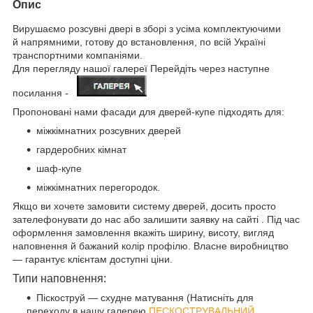
Опис
Вирушаємо розсувні двері в зборі з усіма комплектуючими
й напрямними, готову до встановлення, по всій Україні
транспортними компаніями.
Для перегляду нашої галереї Перейдіть через наступне
посилання -
Пропоновані нами фасади для дверей-купе підходять для:
міжкімнатних розсувних дверей
гардеробних кімнат
шаф-купе
міжкімнатних перегородок.
Якщо ви хочете замовити систему дверей, досить просто
зателефонувати до нас або залишити заявку на сайті . Під час
оформлення замовлення вкажіть ширину, висоту, вигляд
наповнення й бажаний колір профілю. Власне виробництво
— гарантує клієнтам доступні ціни.
Типи наповнення:
Піскоструй — схудне матування (Натисніть для
переходу в нашу галерею
ПЕСКОСТРУВАЛЬНИЙ