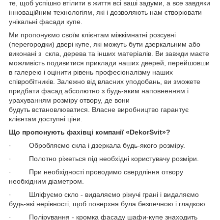
те, щоб успішно втілити в життя всі ваші задуми, а все завдяки
інноваційним технологіям, які і дозволяють нам створювати
унікальні фасади купе.
Ми пропонуємо своїм клієнтам міжкімнатні розсувні
(перегородки) двері купе, які можуть бути дзеркальним або
виконані з скла, дерева та інших матеріалів. Ви завжди маєте
можливість подивитися приклади наших дверей, перейшовши
в галерею і оцінити рівень професіоналізму наших
співробітників. Залежно від власних уподобань, ви зможете
придбати фасад абсолютно з будь-яким наповненням і
урахуванням розміру отвору, де вони
будуть встановлюватися. Власне виробництво гарантує
клієнтам доступні ціни.
Що пропонують фахівці компанії «DekorSvit»?
· Обробляємо скла і дзеркала будь-якого розміру.
· Полотно ріжеться під необхідні користувачу розміри.
· При необхідності проводимо свердління отвору
необхідним діаметром.
· Шліфуємо скло - видаляємо ріжучі грані і видаляємо
будь-які нерівності, щоб поверхня була безпечною і гладкою.
· Полірування - кромка фасаду шафи-купе знаходить