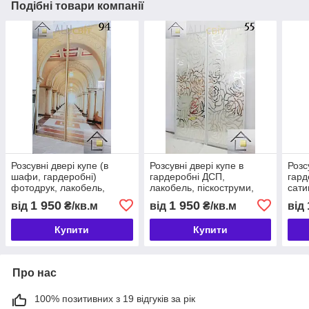
Подібні товари компанії
Розсувні двері купе (в
Розсувні двері купе в
Розс
шафи, гардеробні)
гардеробні ДСП,
гард
фотодрук, лакобель,
лакобель, піскоструми,
сати
піскоструми
фотодрук
піск
1 950
1 950
від
₴/кв.м
від
₴/кв.м
від
Купити
Купити
Про нас
100% позитивних з 19 відгуків за рік