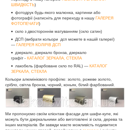
ШВИДКІСТЬ
)
фотодрук будь-якого малюнка, картинки або
фотографії (натисніть для переходу в нашу
ГАЛЕРЕЯ
ФОТОПЕЧАТИ
)
скло з двостороннім матуванням (скло сатин)
ДСП (вибрати кольори дсп можете в нашій галереї)
—
ГАЛЕРЕЯ КОЛІРІВ ДСП
дзеркало, дзеркало бронза, дзеркало
графіт -
КАТАЛОГ ЗЕРКАЛА, СТЕКЛА
лакобель (фарбоване скло по RAL) —
КАТАЛОГ
ЗЕРКАЛА, СТЕКЛА
Кольори алюмінієвого профілю: золото, рожеве золото,
срібло, світла бронза, чорний, коньяк, білий фарбований.
Ми пропонуємо своїм клієнтам фасади для шафи-купе, які
можуть бути дзеркальними або виготовлені зі скла, дерева та
інших матеріалів. Ви завжди маєте можливість подивитися