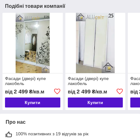
Подібні товари компанії
Фасади (двері) купе
Фасади (двері) купе
Фаса
лакобель
лакобель
лако
2 499
2 499
від
₴/кв.м
від
₴/кв.м
від
Купити
Купити
Про нас
100% позитивних з 19 відгуків за рік