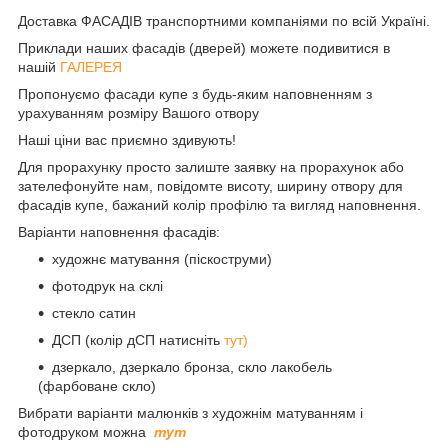
Доставка ФАСАДІВ транспортними компаніями по всій Україні.
Приклади наших фасадів (дверей) можете подивитися в
нашій
ГАЛЕРЕЯ
Пропонуємо фасади купе з будь-яким наповненням з
урахуванням розміру Вашого отвору
Наші ціни вас приємно здивують!
Для прорахунку просто залиште заявку на прорахунок або
зателефонуйте нам, повідомте висоту, ширину отвору для
фасадів купе, бажаний колір профілю та вигляд наповнення.
Варіанти наповнення фасадів:
художнє матування (піскоструми)
фотодрук на склі
стекло сатин
ДСП (колір дСП натисніть
тут)
дзеркало, дзеркало бронза, скло лакобель
(фарбоване скло)
Вибрати варіанти малюнків з художнім матуванням і
фотодруком можна
тут