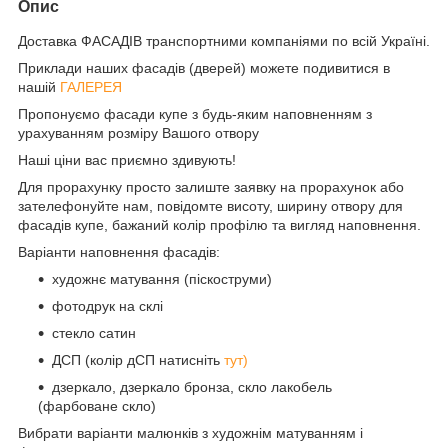
Опис
Доставка ФАСАДІВ транспортними компаніями по всій Україні.
Приклади наших фасадів (дверей) можете подивитися в
нашій
ГАЛЕРЕЯ
Пропонуємо фасади купе з будь-яким наповненням з
урахуванням розміру Вашого отвору
Наші ціни вас приємно здивують!
Для прорахунку просто залиште заявку на прорахунок або
зателефонуйте нам, повідомте висоту, ширину отвору для
фасадів купе, бажаний колір профілю та вигляд наповнення.
Варіанти наповнення фасадів:
художнє матування (піскоструми)
фотодрук на склі
стекло сатин
ДСП (колір дСП натисніть
тут)
дзеркало, дзеркало бронза, скло лакобель
(фарбоване скло)
Вибрати варіанти малюнків з художнім матуванням і