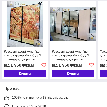
Розсувні двері купе (до
Розсувні двері купе (до
Фаса
шаф, гардеробних) ДСП,
шаф, гардеробних) ДСП,
для 
фотодрук, дзеркало
фотодрук, дзеркало
гард
1 950
1 950
від
₴/кв.м
від
₴/кв.м
від
Купити
Купити
Про нас
100% позитивних з 19 відгуків за рік
Працює з 19.02.2018