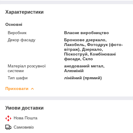
Характеристики
Основні
Виробник
Власне виробництво
Декор фасаду
Бронзове дзеркало,
Лакобель, Фотодрук (фото-
вітраж), Дзеркало,
Піскоструй, Комбіновані
фасади, Скло
Матеріал розсувної
анодований метал,
системи
Алюміній
Тип шафи
лінійний (прямий)
Приховати
Умови доставки
Нова Пошта
Самовивіз