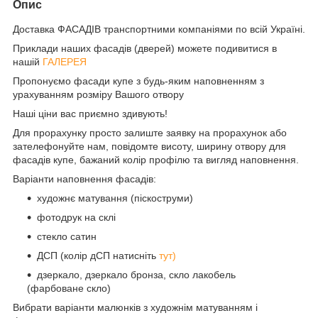
Опис
Доставка ФАСАДІВ транспортними компаніями по всій Україні.
Приклади наших фасадів (дверей) можете подивитися в
нашій
ГАЛЕРЕЯ
Пропонуємо фасади купе з будь-яким наповненням з
урахуванням розміру Вашого отвору
Наші ціни вас приємно здивують!
Для прорахунку просто залиште заявку на прорахунок або
зателефонуйте нам, повідомте висоту, ширину отвору для
фасадів купе, бажаний колір профілю та вигляд наповнення.
Варіанти наповнення фасадів:
художнє матування (піскоструми)
фотодрук на склі
стекло сатин
ДСП (колір дСП натисніть
тут)
дзеркало, дзеркало бронза, скло лакобель
(фарбоване скло)
Вибрати варіанти малюнків з художнім матуванням і