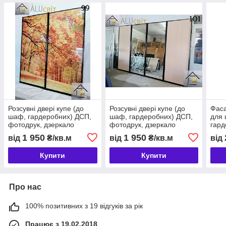
Розсувні двері купе (до
Розсувні двері купе (до
Фаса
шаф, гардеробних) ДСП,
шаф, гардеробних) ДСП,
для 
фотодрук, дзеркало
фотодрук, дзеркало
гард
1 950
1 950
від
₴/кв.м
від
₴/кв.м
від
Купити
Купити
Про нас
100% позитивних з 19 відгуків за рік
Працює з 19.02.2018