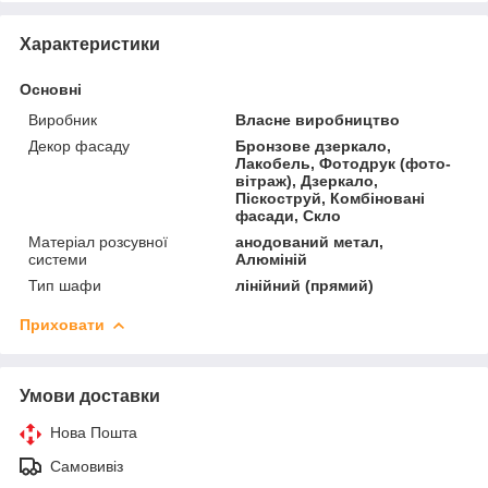
Характеристики
Основні
Виробник
Власне виробництво
Декор фасаду
Бронзове дзеркало,
Лакобель, Фотодрук (фото-
вітраж), Дзеркало,
Піскоструй, Комбіновані
фасади, Скло
Матеріал розсувної
анодований метал,
системи
Алюміній
Тип шафи
лінійний (прямий)
Приховати
Умови доставки
Нова Пошта
Самовивіз