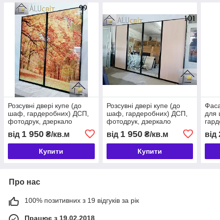
Розсувні двері купе (до
Розсувні двері купе (до
Фаса
шаф, гардеробних) ДСП,
шаф, гардеробних) ДСП,
для 
фотодрук, дзеркало
фотодрук, дзеркало
гард
1 950
1 950
від
₴/кв.м
від
₴/кв.м
від
Купити
Купити
Про нас
100% позитивних з 19 відгуків за рік
Працює з 19.02.2018