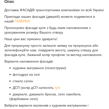
Опис
Доставка ФАСАДІВ транспортними компаніями по всій Україні.
Приклади наших фасадів (дверей) можете подивитися в
нашій
ГАЛЕРЕЯ
Пропонуємо фасади купе з будь-яким наповненням з
урахуванням розміру Вашого отвору
Наші ціни вас приємно здивують!
Для прорахунку просто залиште заявку на прорахунок або
зателефонуйте нам, повідомте висоту, ширину отвору для
фасадів купе, бажаний колір профілю та вигляд наповнення.
Варіанти наповнення фасадів:
художнє матування (піскоструми)
фотодрук на склі
стекло сатин
ДСП (колір дСП натисніть
тут)
дзеркало, дзеркало бронза, скло лакобель
(фарбоване скло)
Вибрати варіанти малюнків з художнім матуванням і