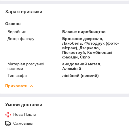
Характеристики
Основні
Виробник
Власне виробництво
Декор фасаду
Бронзове дзеркало,
Лакобель, Фотодрук (фото-
вітраж), Дзеркало,
Піскоструй, Комбіновані
фасади, Скло
Матеріал розсувної
анодований метал,
системи
Алюміній
Тип шафи
лінійний (прямий)
Приховати
Умови доставки
Нова Пошта
Самовивіз