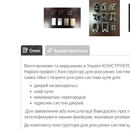
Опис
Характеристики
Виготовляюмо та вирушаємо в Україні КОНСТР
Нарізні профілі ( Конструктор) для розсувних систе
самостійно створити розсувні системи купе для:
дверей на монорельсі
шаф купе
міжкімнатних перегородок
підвісних систем дверей.
Для замовлення або консультації Вам досить прос
зателефонувати нашим фахівцям, вказавши розміри, т
До комплекту конструктора для розсувних систем к