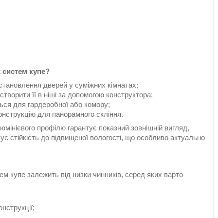
 систем купе?
становлення дверей у суміжних кімнатах;
творити її в ніші за допомогою конструктора;
ься для гардеробної або комору;
нструкцію для панорамного скління.
юмінієвого профілю гарантує показний зовнішній вигляд,
ечує стійкість до підвищеної вологості, що особливо актуально
ем купе залежить від низки чинників, серед яких варто
онструкції;