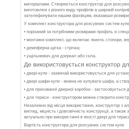
матеріалами. Створюється конструктор для розсувн
виготовлені з різного виду профілів в широкій колірн
зателефонувати нашим фахівцям, вказавши розміри, т
У комплект конструктора для розсувних систем купе
• порізаний за потрібними розмірами профіль зі спе
• монтажні комплект, що включає гвинти, стопори, вер
• демпферна щітка - стрічка;
• ущільнювач для дзеркал або скла.
Де використовується конструктор дл
• двері-купе - зазвичай використовується для устан
• двері шафи-купе - можна не купувати шафа, а ство
• для прихованої дверної коробки - застосовується 
• для тераси - конструктором можна створити констр
Незалежно від місця використання, конструктор з а
вигляд, міцність і довговічність конструкції, а тако
актуально при використанні в якості двері для терас
Вартість конструктора для розсувних систем купе