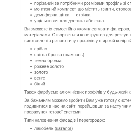
порізаний за потрібними розмірами профіль зі 
монтажний комплект, що містить гвинти, стопори
демпферна щітка — стрічка;
ущільнювач для дзеркал або скла.
Ви зможете їх самостійно укомплектувати фанерою,
матеріалами. Створюється конструктор для розсувни
виготовлені з різного типу профілів у широкій колірній
срібло
світла бронза (шампань)
темна бронза
рожеве золото
золото
венге
білий
Також фарбуємо алюмінієвих профілів у будь-який кол
За бажанням можемо зробити Вам уже готову систем
подивитися в нас на сайті перейшовши за наступн
прорахунок готової системи.
Типи наповнення фасадів і перегородок:
лакобель (
каталог
)