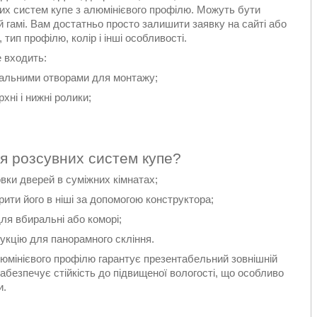
их систем купе з алюмінієвого профілю. Можуть бути
ій гамі. Вам достатньо просто залишити заявку на сайті або
ип профілю, колір і інші особливості.
 входить:
ціальними отворами для монтажу;
хні і нижні ролики;
я розсувних систем купе?
овки дверей в суміжних кімнатах;
рити його в ніші за допомогою конструктора;
для вбиральні або коморі;
укцію для панорамного скління.
люмінієвого профілю гарантує презентабельний зовнішній
ж забезпечує стійкість до підвищеної вологості, що особливо
и.