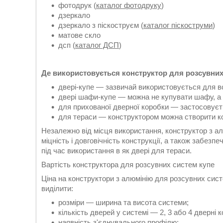
фотодрук (
каталог фотодруку
)
дзеркало
дзеркало з піскоструєм (
каталог піскоструми
)
матове скло
дсп (
каталог ДСП
)
Де використовується конструктор для розсувних
двері-купе — зазвичай використовується для в
двері шафи-купе — можна не купувати шафу, а с
для прихованої дверної коробки — застосовуєт
для тераси — конструктором можна створити ко
Незалежно від місця використання, конструктор з ал
міцність і довговічність конструкції, а також забезп
під час використання в як двері для тераси.
Вартість конструктора для розсувних систем купе
Ціна на конструктори з алюмінію для розсувних сист
виділити:
розміри — ширина та висота системи;
кількість дверей у системі — 2, 3 або 4 дверні к
наявність з'єднувального профілю;