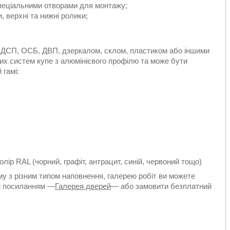
спеціальними отворами для монтажу;
, верхні та нижні ролики;
 ДСП, ОСБ, ДВП, дзеркалом, склом, пластиком або іншими
х систем купе з алюмінієвого профілю та може бути
 гамі:
ір RAL (чорний, графіт, антрацит, синій, червоний тощо)
у з різним типом наповнення, галерею робіт ви можете
им посиланням —
Галерея дверей
— або замовити безплатний