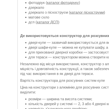
фотодрук (
каталог фотодруку
)
дзеркало
дзеркало з піскоструєм (
каталог піскоструми
)
матове скло
дсп (
каталог ДСП
)
Де використовується конструктор для розсувних
двері-купе — зазвичай використовується для в
двері шафи-купе — можна не купувати шафу, а с
для прихованої дверної коробки — застосовуєт
для тераси — конструктором можна створити ко
Незалежно від місця використання, конструктор з ал
міцність і довговічність конструкції, а також забезп
під час використання в як двері для тераси.
Вартість конструктора для розсувних систем купе
Ціна на конструктори з алюмінію для розсувних сист
виділити:
розміри — ширина та висота системи;
кількість дверей у системі — 2, 3 або 4 дверні к
наявність з'єднувального профілю;