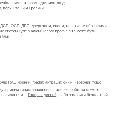
спеціальними отворами для монтажу;
, верхні та нижні ролики;
 ДСП, ОСБ, ДВП, дзеркалом, склом, пластиком або іншими
х систем купе з алюмінієвого профілю та може бути
 гамі:
ір RAL (чорний, графіт, антрацит, синій, червоний тощо)
у з різним типом наповнення, галерею робіт ви можете
им посиланням —
Галерея дверей
— або замовити безплатний