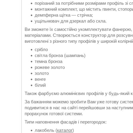
порізаний за потрібними розмірами профіль зі 
монтажний комплект, що містить гвинти, стопори
демпферна щітка — стрічка;
ущільнювач для дзеркал або скла.
Ви зможете їх самостійно укомплектувати фанерою,
матеріалами. Створюється конструктор для розсувни
виготовлені з різного типу профілів у широкій колірній
срібло
світла бронза (шампань)
темна бронза
рожеве золото
золото
венге
білий
Також фарбуємо алюмінієвих профілів у будь-який кол
За бажанням можемо зробити Вам уже готову систем
подивитися в нас на сайті перейшовши за наступн
прорахунок готової системи.
Типи наповнення фасадів і перегородок:
лакобель (
каталог
)