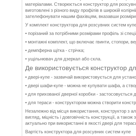
матеріалами. Створюється конструктор для розсувн
виготовлені з різного виду профілів в широкій колірн
зателефонувати нашим фахівцям, вказавши розміри, т
У комплект конструктора для розсувних систем купе
• порізаний за потрібними розмірами профіль зі спе
• монтажні комплект, що включає гвинти, стопори, вер
• демпферна щітка - стрічка;
• ущільнювач для дзеркал або скла.
Де використовується конструктор дл
• двері-купе - зазвичай використовується для устан
• двері шафи-купе - можна не купувати шафа, а ство
• для прихованої дверної коробки - застосовується 
• для тераси - конструктором можна створити констр
Незалежно від місця використання, конструктор з а
вигляд, міцність і довговічність конструкції, а тако
актуально при використанні в якості двері для терас
Вартість конструктора для розсувних систем купе