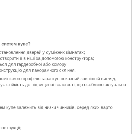
 систем купе?
становлення дверей у суміжних кімнатах;
творити її в ніші за допомогою конструктора;
ься для гардеробної або комору;
нструкцію для панорамного скління.
юмінієвого профілю гарантує показний зовнішній вигляд,
ечує стійкість до підвищеної вологості, що особливо актуально
ем купе залежить від низки чинників, серед яких варто
онструкції;