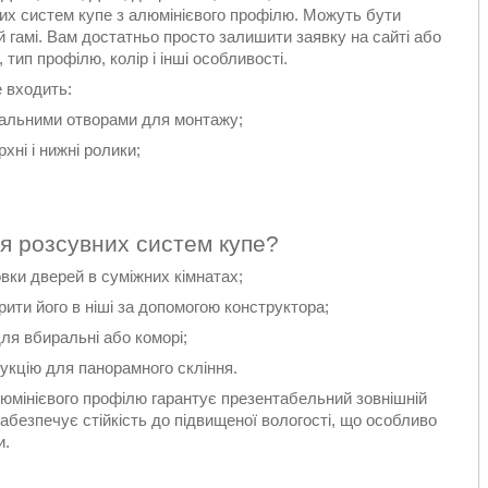
их систем купе з алюмінієвого профілю. Можуть бути
ій гамі. Вам достатньо просто залишити заявку на сайті або
ип профілю, колір і інші особливості.
 входить:
ціальними отворами для монтажу;
хні і нижні ролики;
я розсувних систем купе?
овки дверей в суміжних кімнатах;
рити його в ніші за допомогою конструктора;
для вбиральні або коморі;
укцію для панорамного скління.
люмінієвого профілю гарантує презентабельний зовнішній
ж забезпечує стійкість до підвищеної вологості, що особливо
и.