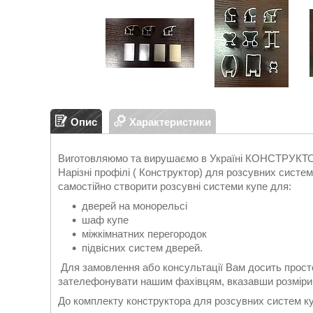
Опис
Характеристики
Виготовляюмо та вирушаємо в Україні КОНСТР
Нарізні профілі ( Конструктор) для розсувних систе
самостійно створити розсувні системи купе для:
дверей на монорельсі
шаф купе
міжкімнатних перегородок
підвісних систем дверей.
Для замовлення або консультації Вам досить прос
зателефонувати нашим фахівцям, вказавши розміри, т
До комплекту конструктора для розсувних систем к