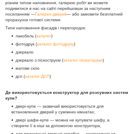
різним типом наповнення, галерею робіт ви можете
подивитися в нас на сайті перейшовши за наступним
посиланням —
Галерея дверей
— або замовити безплатний
прорахунок готової системи.
Типи наповнення фасадів і перегородок:
лакобель (
каталог
)
фотодрук (
каталог фотодруку
)
дзеркало
дзеркало з піскоструєм (
каталог піскоструми
)
матове скло
дсп (
каталог ДСП
)
Де використовується конструктор для розсувних систем
купе?
двері-купе — зазвичай використовується для
встановлення дверей у суміжних кімнатах;
двері шафи-купе — можна не купувати шафу, а
створити її в ніші за допомогою конструктора;
для прихованої дверної коробки — застосовується