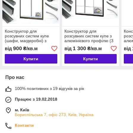
Конструктор для
Конструктор для
Конс
розсувних систем купе
розсувних систем купе з
розс
(шафи, магдеробні) з
алюмінієвого профілю (3
алюм
алюмінієвого профілю
дверний)
двер
900
1 300
від
₴/кв.м
від
₴/кв.м
від
(2ух дверний)
Купити
Купити
Про нас
100% позитивних з 19 відгуків за рік
Працює з 19.02.2018
м. Київ
Бориспільська 7, офіс 273, Київ, Україна
Контакти