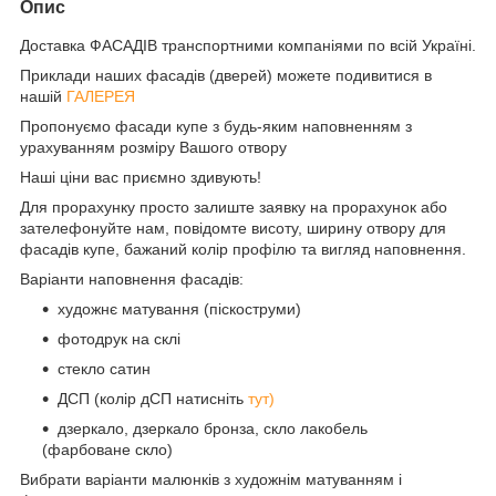
Опис
Доставка ФАСАДІВ транспортними компаніями по всій Україні.
Приклади наших фасадів (дверей) можете подивитися в
нашій
ГАЛЕРЕЯ
Пропонуємо фасади купе з будь-яким наповненням з
урахуванням розміру Вашого отвору
Наші ціни вас приємно здивують!
Для прорахунку просто залиште заявку на прорахунок або
зателефонуйте нам, повідомте висоту, ширину отвору для
фасадів купе, бажаний колір профілю та вигляд наповнення.
Варіанти наповнення фасадів:
художнє матування (піскоструми)
фотодрук на склі
стекло сатин
ДСП (колір дСП натисніть
тут)
дзеркало, дзеркало бронза, скло лакобель
(фарбоване скло)
Вибрати варіанти малюнків з художнім матуванням і