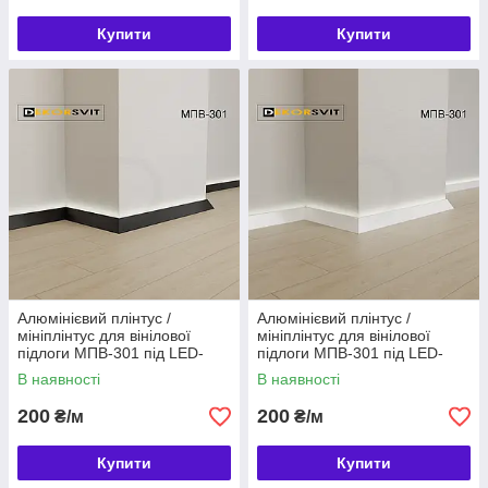
Купити
Купити
Алюмінієвий плінтус /
Алюмінієвий плінтус /
мініплінтус для вінілової
мініплінтус для вінілової
підлоги МПВ-301 під LED-
підлоги МПВ-301 під LED-
стрічку, Чорний
стрічку, Білий
В наявності
В наявності
200
200
₴/м
₴/м
Купити
Купити