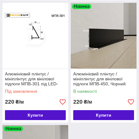
Новинка
Алюмінієвий плінтус /
Алюмінієвий плінтус /
мініплінтус для вінілової
мініплінтус для вінілової
підлоги МПВ-301 під LED-
підлоги МПВ-450, Чорний
стрічку, Колір RAL
Під замовлення
В наявності
220
220
₴/м
₴/м
Купити
Купити
Новинка