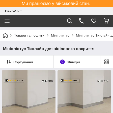
Ми працюємо у військовий стан.
DekorSvit
Товари та послуги
Мініплінтус
Мініплінтус Тинлайн д
Мініплінтус Тинлайн для вінілового покриття
Сортування
0
Фільтри