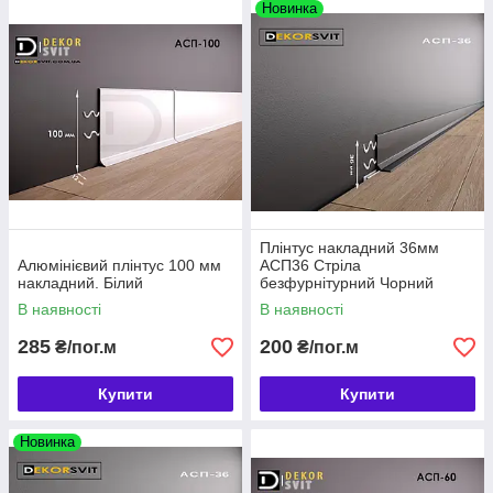
Новинка
Плінтус накладний 36мм
Алюмінієвий плінтус 100 мм
АСП36 Стріла
накладний. Білий
безфурнітурний Чорний
В наявності
В наявності
285
200
₴/пог.м
₴/пог.м
Купити
Купити
Новинка