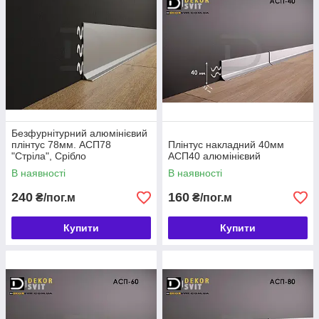
Безфурнітурний алюмінієвий
плінтус 78мм. АСП78
Плінтус накладний 40мм
"Стріла", Срібло
АСП40 алюмінієвий
В наявності
В наявності
240
160
₴/пог.м
₴/пог.м
Купити
Купити