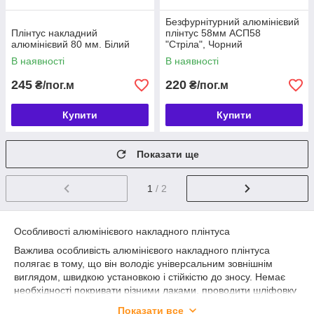
Безфурнітурний алюмінієвий
Плінтус накладний
плінтус 58мм АСП58
алюмінієвий 80 мм. Білий
"Стріла", Чорний
В наявності
В наявності
245
220
₴/пог.м
₴/пог.м
Купити
Купити
Показати ще
1
/ 2
Особливості алюмінієвого накладного плінтуса
Важлива особливість алюмінієвого накладного плінтуса
полягає в тому, що він володіє універсальним зовнішнім
виглядом, швидкою установкою і стійкістю до зносу. Немає
необхідності покривати різними лаками, проводити шліфовку
і витрачати дорогоцінний час на підбір відтінку до підлогового
Показати все