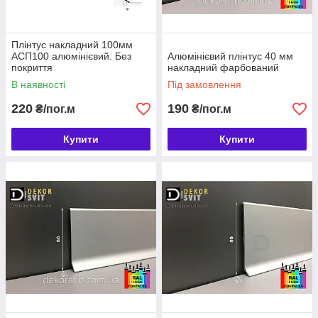
Плінтус накладний 100мм
АСП100 алюмінієвий. Без
Алюмінієвий плінтус 40 мм
покриття
накладний фарбований
В наявності
Під замовлення
220
190
₴/пог.м
₴/пог.м
Купити
Купити