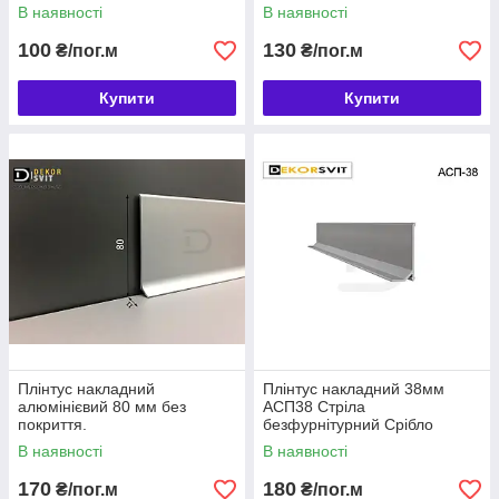
В наявності
В наявності
100
130
₴/пог.м
₴/пог.м
Купити
Купити
Плінтус накладний
Плінтус накладний 38мм
алюмінієвий 80 мм без
АСП38 Стріла
покриття.
безфурнітурний Срібло
В наявності
В наявності
170
180
₴/пог.м
₴/пог.м