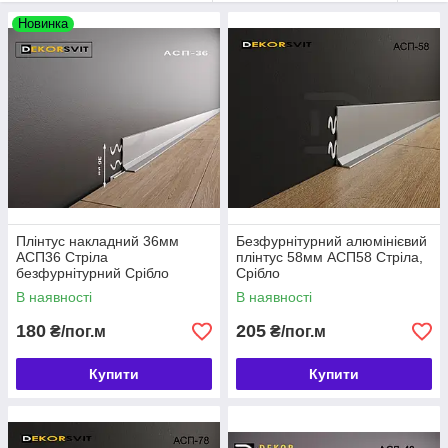
алюмінієвий плінтус для підлоги
різної форми і типи
Новинка
покриттів на вигідних умовах.
Просто зателефонуйте нам або залишіть заявку на
сайті.
Плінтус накладний 36мм
Безфурнітурний алюмінієвий
АСП36 Стріла
плінтус 58мм АСП58 Стріла,
безфурнітурний Срібло
Срібло
В наявності
В наявності
180
205
₴/пог.м
₴/пог.м
Купити
Купити