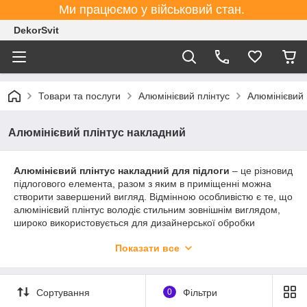
Ми працюємо у військовий стан.
DekorSvit
Товари та послуги
Алюмінієвий плінтус
Алюмінієвий 
Алюмінієвий плінтус накладний
Алюмінієвий плінтус накладний для підлоги
– це різновид
підлогового елемента, разом з яким в приміщенні можна
створити завершений вигляд. Відмінною особливістю є те, що
алюмінієвий плінтус володіє стильним зовнішнім виглядом,
широко використовується для дизайнерської обробки
приміщень різного типу. Завдяки широкому асортименту,
Показати все
накладкою алюмінієвий плінтус без проблем зможе змінити
зовнішній вигляд приміщення, дозволивши втілити
найсміливіші дизайнерські рішення.
Сортування
0
Фільтри
Інтернет-магазин Алюмінієвого Плінтуса DekorSvit
подбав про те, щоб ви змогли
купити накладний