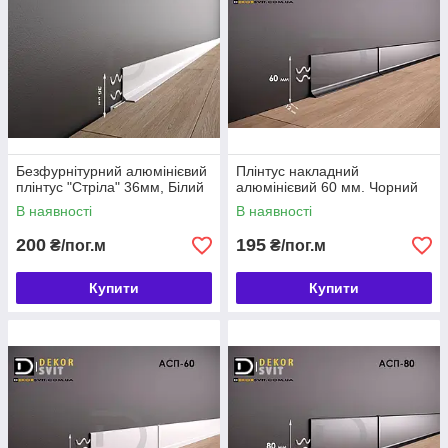
Безфурнітурний алюмінієвий
Плінтус накладний
плінтус "Стріла" 36мм, Білий
алюмінієвий 60 мм. Чорний
В наявності
В наявності
200
195
₴/пог.м
₴/пог.м
Купити
Купити